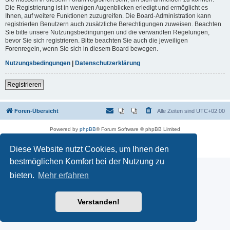
Die Registrierung ist in wenigen Augenblicken erledigt und ermöglicht es
Ihnen, auf weitere Funktionen zuzugreifen. Die Board-Administration kann
registrierten Benutzern auch zusätzliche Berechtigungen zuweisen. Beachten
Sie bitte unsere Nutzungsbedingungen und die verwandten Regelungen,
bevor Sie sich registrieren. Bitte beachten Sie auch die jeweiligen
Forenregeln, wenn Sie sich in diesem Board bewegen.
Nutzungsbedingungen
|
Datenschutzerklärung
Registrieren
Foren-Übersicht
Alle Zeiten sind
UTC+02:00
Powered by
phpBB
® Forum Software © phpBB Limited
Deutsche Übersetzung durch
phpBB.de
Datenschutz
|
Nutzungsbedingungen
Diese Website nutzt Cookies, um Ihnen den
bestmöglichen Komfort bei der Nutzung zu
bieten.
Mehr erfahren
Verstanden!