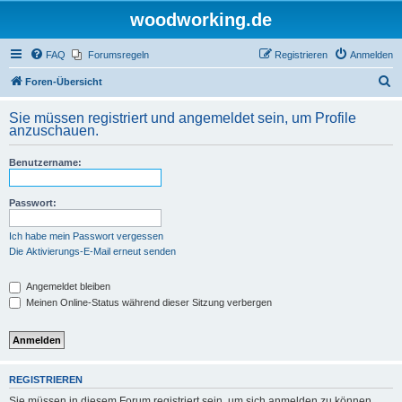
woodworking.de
FAQ
Forumsregeln
Registrieren
Anmelden
S
Foren-Übersicht
u
Sie müssen registriert und angemeldet sein, um Profile
c
anzuschauen.
h
Benutzername:
e
Passwort:
Ich habe mein Passwort vergessen
Die Aktivierungs-E-Mail erneut senden
Angemeldet bleiben
Meinen Online-Status während dieser Sitzung verbergen
REGISTRIEREN
Sie müssen in diesem Forum registriert sein, um sich anmelden zu können.