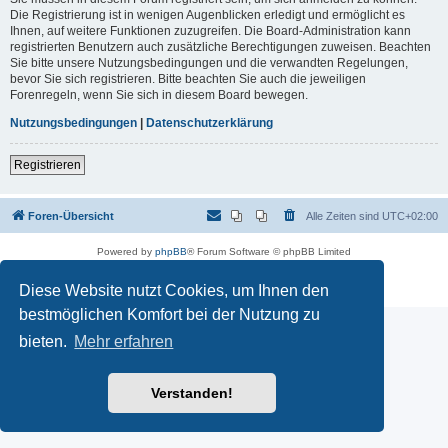
Die Registrierung ist in wenigen Augenblicken erledigt und ermöglicht es
Ihnen, auf weitere Funktionen zuzugreifen. Die Board-Administration kann
registrierten Benutzern auch zusätzliche Berechtigungen zuweisen. Beachten
Sie bitte unsere Nutzungsbedingungen und die verwandten Regelungen,
bevor Sie sich registrieren. Bitte beachten Sie auch die jeweiligen
Forenregeln, wenn Sie sich in diesem Board bewegen.
Nutzungsbedingungen
|
Datenschutzerklärung
Registrieren
Foren-Übersicht
Alle Zeiten sind
UTC+02:00
Powered by
phpBB
® Forum Software © phpBB Limited
Deutsche Übersetzung durch
phpBB.de
Datenschutz
|
Nutzungsbedingungen
Diese Website nutzt Cookies, um Ihnen den
bestmöglichen Komfort bei der Nutzung zu
bieten.
Mehr erfahren
Verstanden!