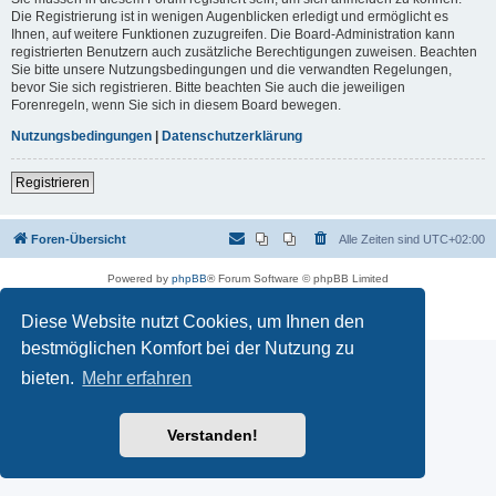
Die Registrierung ist in wenigen Augenblicken erledigt und ermöglicht es
Ihnen, auf weitere Funktionen zuzugreifen. Die Board-Administration kann
registrierten Benutzern auch zusätzliche Berechtigungen zuweisen. Beachten
Sie bitte unsere Nutzungsbedingungen und die verwandten Regelungen,
bevor Sie sich registrieren. Bitte beachten Sie auch die jeweiligen
Forenregeln, wenn Sie sich in diesem Board bewegen.
Nutzungsbedingungen
|
Datenschutzerklärung
Registrieren
Foren-Übersicht
Alle Zeiten sind
UTC+02:00
Powered by
phpBB
® Forum Software © phpBB Limited
Deutsche Übersetzung durch
phpBB.de
Datenschutz
|
Nutzungsbedingungen
Diese Website nutzt Cookies, um Ihnen den
bestmöglichen Komfort bei der Nutzung zu
bieten.
Mehr erfahren
Verstanden!