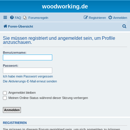
woodworking.de
FAQ
Forumsregeln
Registrieren
Anmelden
S
Foren-Übersicht
u
Sie müssen registriert und angemeldet sein, um Profile
c
anzuschauen.
h
Benutzername:
e
Passwort:
Ich habe mein Passwort vergessen
Die Aktivierungs-E-Mail erneut senden
Angemeldet bleiben
Meinen Online-Status während dieser Sitzung verbergen
REGISTRIEREN
Sie müssen in diesem Forum registriert sein, um sich anmelden zu können.