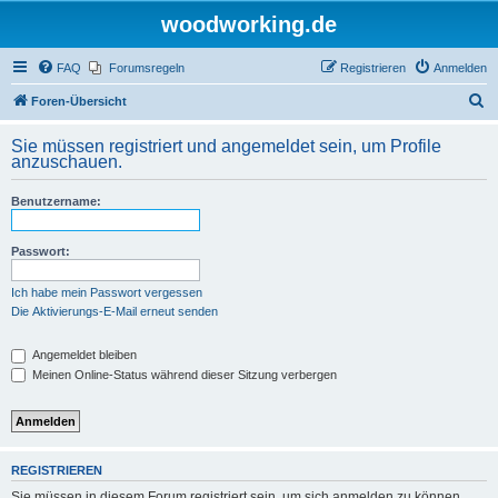
woodworking.de
FAQ
Forumsregeln
Registrieren
Anmelden
S
Foren-Übersicht
u
Sie müssen registriert und angemeldet sein, um Profile
c
anzuschauen.
h
Benutzername:
e
Passwort:
Ich habe mein Passwort vergessen
Die Aktivierungs-E-Mail erneut senden
Angemeldet bleiben
Meinen Online-Status während dieser Sitzung verbergen
REGISTRIEREN
Sie müssen in diesem Forum registriert sein, um sich anmelden zu können.