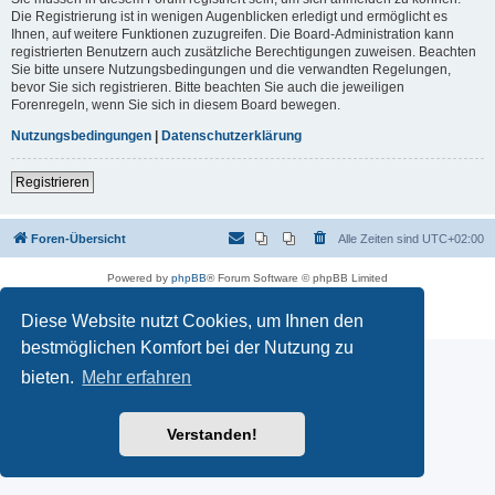
Die Registrierung ist in wenigen Augenblicken erledigt und ermöglicht es
Ihnen, auf weitere Funktionen zuzugreifen. Die Board-Administration kann
registrierten Benutzern auch zusätzliche Berechtigungen zuweisen. Beachten
Sie bitte unsere Nutzungsbedingungen und die verwandten Regelungen,
bevor Sie sich registrieren. Bitte beachten Sie auch die jeweiligen
Forenregeln, wenn Sie sich in diesem Board bewegen.
Nutzungsbedingungen
|
Datenschutzerklärung
Registrieren
Foren-Übersicht
Alle Zeiten sind
UTC+02:00
Powered by
phpBB
® Forum Software © phpBB Limited
Deutsche Übersetzung durch
phpBB.de
Datenschutz
|
Nutzungsbedingungen
Diese Website nutzt Cookies, um Ihnen den
bestmöglichen Komfort bei der Nutzung zu
bieten.
Mehr erfahren
Verstanden!