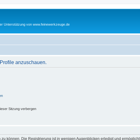
cher Unterstützung von www.feinewerkzeuge.de
 Profile anzuschauen.
en
ieser Sitzung verbergen
 zu können. Die Registrierung ist in wenigen Augenblicken erledigt und ermöglicht