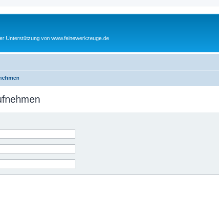
cher Unterstützung von www.feinewerkzeuge.de
fnehmen
aufnehmen