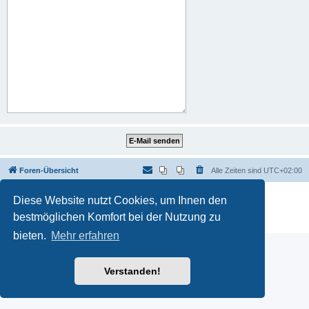
Foren-Übersicht
Alle Zeiten sind
UTC+02:00
Powered by
phpBB
® Forum Software © phpBB Limited
Diese Website nutzt Cookies, um Ihnen den
Deutsche Übersetzung durch
phpBB.de
bestmöglichen Komfort bei der Nutzung zu
Datenschutz
|
Nutzungsbedingungen
bieten.
Mehr erfahren
Verstanden!