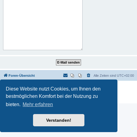
Foren-Übersicht
Alle Zeiten sind
UTC+02:00
Powered by
phpBB
® Forum Software © phpBB Limited
Diese Website nutzt Cookies, um Ihnen den
Deutsche Übersetzung durch
phpBB.de
bestmöglichen Komfort bei der Nutzung zu
Datenschutz
|
Nutzungsbedingungen
bieten.
Mehr erfahren
Verstanden!