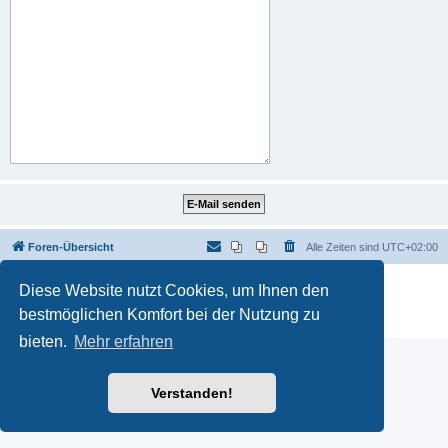
Foren-Übersicht
Alle Zeiten sind
UTC+02:00
Powered by
phpBB
® Forum Software © phpBB Limited
Diese Website nutzt Cookies, um Ihnen den
Deutsche Übersetzung durch
phpBB.de
bestmöglichen Komfort bei der Nutzung zu
Datenschutz
|
Nutzungsbedingungen
bieten.
Mehr erfahren
Verstanden!