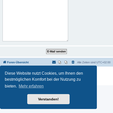
Foren-Übersicht
Alle Zeiten sind
UTC+02:00
Powered by
phpBB
® Forum Software © phpBB Limited
Diese Website nutzt Cookies, um Ihnen den
Deutsche Übersetzung durch
phpBB.de
bestmöglichen Komfort bei der Nutzung zu
Datenschutz
|
Nutzungsbedingungen
bieten.
Mehr erfahren
Verstanden!