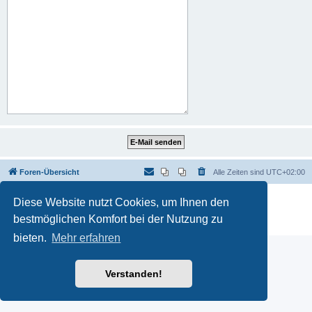
Foren-Übersicht
Alle Zeiten sind
UTC+02:00
Powered by
phpBB
® Forum Software © phpBB Limited
Diese Website nutzt Cookies, um Ihnen den
Deutsche Übersetzung durch
phpBB.de
bestmöglichen Komfort bei der Nutzung zu
Datenschutz
|
Nutzungsbedingungen
bieten.
Mehr erfahren
Verstanden!