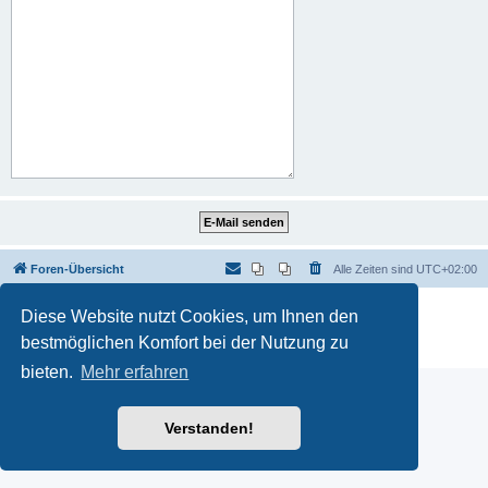
Foren-Übersicht
Alle Zeiten sind
UTC+02:00
Powered by
phpBB
® Forum Software © phpBB Limited
Diese Website nutzt Cookies, um Ihnen den
Deutsche Übersetzung durch
phpBB.de
bestmöglichen Komfort bei der Nutzung zu
Datenschutz
|
Nutzungsbedingungen
bieten.
Mehr erfahren
Verstanden!