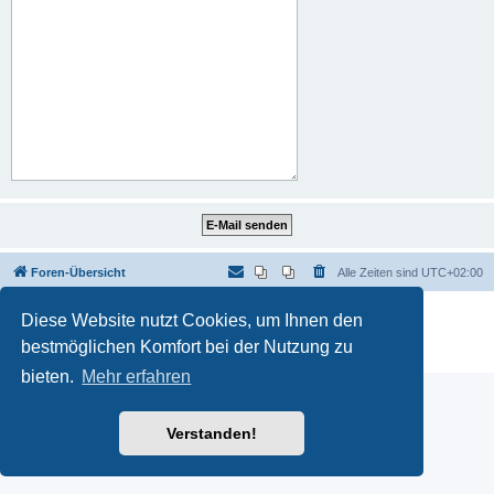
Foren-Übersicht
Alle Zeiten sind
UTC+02:00
Powered by
phpBB
® Forum Software © phpBB Limited
Diese Website nutzt Cookies, um Ihnen den
Deutsche Übersetzung durch
phpBB.de
bestmöglichen Komfort bei der Nutzung zu
Datenschutz
|
Nutzungsbedingungen
bieten.
Mehr erfahren
Verstanden!