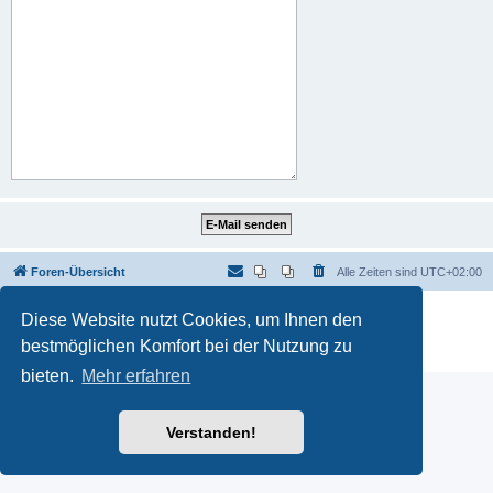
Foren-Übersicht
Alle Zeiten sind
UTC+02:00
Powered by
phpBB
® Forum Software © phpBB Limited
Diese Website nutzt Cookies, um Ihnen den
Deutsche Übersetzung durch
phpBB.de
bestmöglichen Komfort bei der Nutzung zu
Datenschutz
|
Nutzungsbedingungen
bieten.
Mehr erfahren
Verstanden!