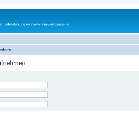
cher Unterstützung von www.feinewerkzeuge.de
fnehmen
aufnehmen