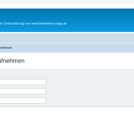
cher Unterstützung von www.feinewerkzeuge.de
fnehmen
aufnehmen