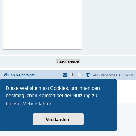
Foren-Übersicht
Alle Zeiten sind
UTC+02:00
Powered by
phpBB
® Forum Software © phpBB Limited
Diese Website nutzt Cookies, um Ihnen den
Deutsche Übersetzung durch
phpBB.de
bestmöglichen Komfort bei der Nutzung zu
Datenschutz
|
Nutzungsbedingungen
bieten.
Mehr erfahren
Verstanden!