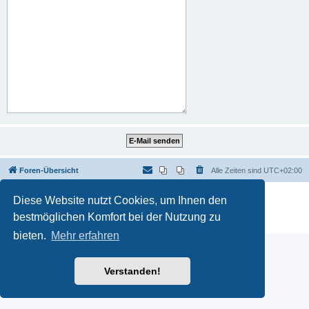
Foren-Übersicht
Alle Zeiten sind
UTC+02:00
Powered by
phpBB
® Forum Software © phpBB Limited
Diese Website nutzt Cookies, um Ihnen den
Deutsche Übersetzung durch
phpBB.de
bestmöglichen Komfort bei der Nutzung zu
Datenschutz
|
Nutzungsbedingungen
bieten.
Mehr erfahren
Verstanden!