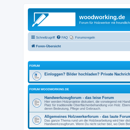
woodworking.de
Forum für Holzwerker mit freundli
Schnellzugriff
FAQ
Forumsregeln
Foren-Übersicht
FORUM
Einloggen? Bilder hochladen? Private Nachric
FORUM WOODWORKING.DE
Handwerkzeugforum - das leise Forum
Hier werden Holzprojekte diskutiert, die vorwiegend mit Hand
Platz für traditionelle Oberflächenbehandlung von Holz. Eb
deren Bedeutung, Pflege und Gebrauch.
Allgemeines Holzwerkerforum - das laute Foru
Das ganze Thema rund um die Holzbearbeitung wird hier disku
Handwerkzeugforum. Wenn Du nicht sicher bist, wo Dein Beitr