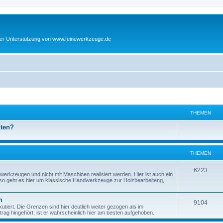
cher Unterstützung von www.feinewerkzeuge.de
THEMEN
hten?
THEMEN
T
6223
werkzeugen und nicht mit Maschinen realisiert werden. Hier ist auch ein
enso geht es hier um klassische Handwerkzeuge zur Holzbearbeiteng,
h
e
m
T
9104
tiert. Die Grenzen sind hier deutlich weiter gezogen als im
m
ag hingehört, ist er wahrscheinlich hier am besten aufgehoben.
h
e