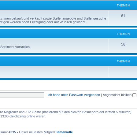
e
THEMEN
n
m
T
61
inen gekauft und verkauft sowie Stellenangebote und Stellengesuche
e
Anzeigen werden nach Erledigung oder auf Wunsch gelöscht.
h
n
e
THEMEN
m
T
58
Sortiment vorstellen.
e
h
n
e
THEMEN
m
e
n
Ich habe mein Passwort vergessen
|
Angemeldet bleiben
bare Mitglieder und 312 Gäste (basierend auf den aktiven Besuchern der letzten 5 Minuten)
3:06 gleichzeitig online waren.
gesamt
4335
• Unser neuestes Mitglied:
lamawolle