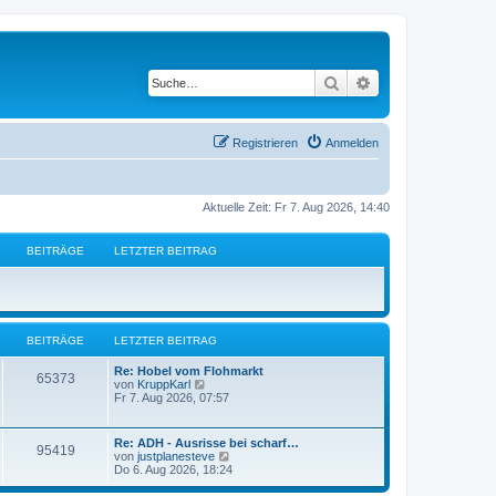
Suche
Erweiterte Suche
Registrieren
Anmelden
Aktuelle Zeit: Fr 7. Aug 2026, 14:40
BEITRÄGE
LETZTER BEITRAG
BEITRÄGE
LETZTER BEITRAG
L
Re: Hobel vom Flohmarkt
B
65373
e
N
von
KruppKarl
t
e
Fr 7. Aug 2026, 07:57
e
z
u
t
e
i
e
s
L
Re: ADH - Ausrisse bei scharf…
B
95419
r
t
e
N
von
justplanesteve
t
B
e
t
e
Do 6. Aug 2026, 18:24
e
r
e
z
u
i
B
r
t
e