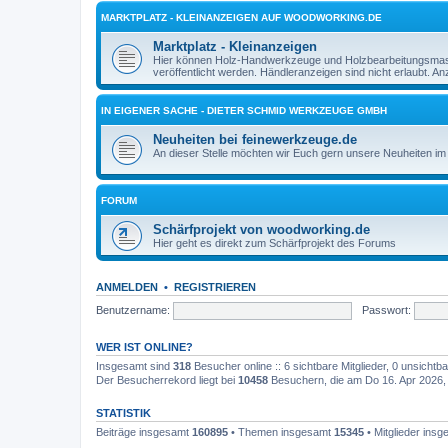
MARKTPLATZ - KLEINANZEIGEN AUF WOODWORKING.DE
Marktplatz - Kleinanzeigen
Hier können Holz-Handwerkzeuge und Holzbearbeitungsmasch
veröffentlicht werden. Händleranzeigen sind nicht erlaubt. 
IN EIGENER SACHE - DIETER SCHMID WERKZEUGE GMBH
Neuheiten bei feinewerkzeuge.de
An dieser Stelle möchten wir Euch gern unsere Neuheiten im 
FORUM
Schärfprojekt von woodworking.de
Hier geht es direkt zum Schärfprojekt des Forums
ANMELDEN
•
REGISTRIEREN
Benutzername:
Passwort:
WER IST ONLINE?
Insgesamt sind
318
Besucher online :: 6 sichtbare Mitglieder, 0 unsicht
Der Besucherrekord liegt bei
10458
Besuchern, die am Do 16. Apr 2026, 1
STATISTIK
Beiträge insgesamt
160895
• Themen insgesamt
15345
• Mitglieder ins