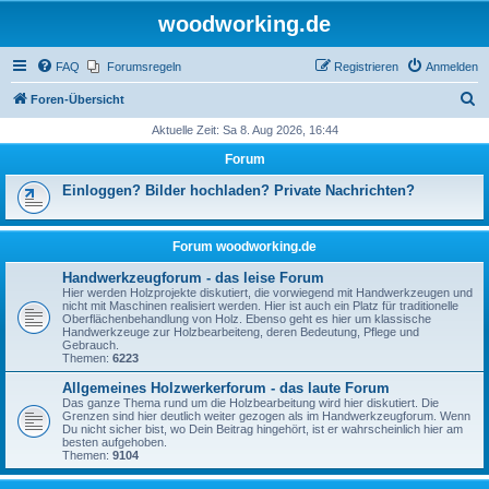
woodworking.de
FAQ
Forumsregeln
Registrieren
Anmelden
S
Foren-Übersicht
u
Aktuelle Zeit: Sa 8. Aug 2026, 16:44
c
Forum
h
Einloggen? Bilder hochladen? Private Nachrichten?
e
Forum woodworking.de
Handwerkzeugforum - das leise Forum
Hier werden Holzprojekte diskutiert, die vorwiegend mit Handwerkzeugen und
nicht mit Maschinen realisiert werden. Hier ist auch ein Platz für traditionelle
Oberflächenbehandlung von Holz. Ebenso geht es hier um klassische
Handwerkzeuge zur Holzbearbeiteng, deren Bedeutung, Pflege und
Gebrauch.
Themen:
6223
Allgemeines Holzwerkerforum - das laute Forum
Das ganze Thema rund um die Holzbearbeitung wird hier diskutiert. Die
Grenzen sind hier deutlich weiter gezogen als im Handwerkzeugforum. Wenn
Du nicht sicher bist, wo Dein Beitrag hingehört, ist er wahrscheinlich hier am
besten aufgehoben.
Themen:
9104