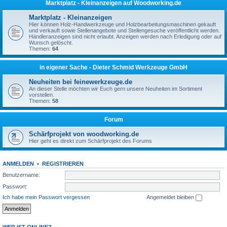
Marktplatz - Kleinanzeigen auf Woodworking.de
Marktplatz - Kleinanzeigen
Hier können Holz-Handwerkzeuge und Holzbearbeitungsmaschinen gekauft
und verkauft sowie Stellenangebote und Stellengesuche veröffentlicht werden.
Händleranzeigen sind nicht erlaubt. Anzeigen werden nach Erledigung oder auf
Wunsch gelöscht.
Themen:
64
in eigener Sache - Dieter Schmid Werkzeuge GmbH
Neuheiten bei feinewerkzeuge.de
An dieser Stelle möchten wir Euch gern unsere Neuheiten im Sortiment
vorstellen.
Themen:
58
Forum
Schärfprojekt von woodworking.de
Hier geht es direkt zum Schärfprojekt des Forums
ANMELDEN
•
REGISTRIEREN
Benutzername:
Passwort:
Ich habe mein Passwort vergessen
Angemeldet bleiben
WER IST ONLINE?