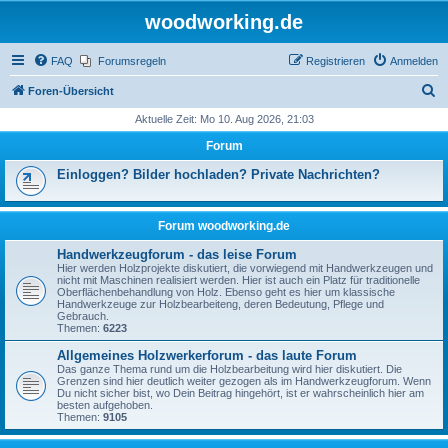
woodworking.de
FAQ
Forumsregeln
Registrieren
Anmelden
S
Foren-Übersicht
u
Aktuelle Zeit: Mo 10. Aug 2026, 21:03
c
Forum
h
Einloggen? Bilder hochladen? Private Nachrichten?
e
Forum woodworking.de
Handwerkzeugforum - das leise Forum
Hier werden Holzprojekte diskutiert, die vorwiegend mit Handwerkzeugen und
nicht mit Maschinen realisiert werden. Hier ist auch ein Platz für traditionelle
Oberflächenbehandlung von Holz. Ebenso geht es hier um klassische
Handwerkzeuge zur Holzbearbeiteng, deren Bedeutung, Pflege und
Gebrauch.
Themen:
6223
Allgemeines Holzwerkerforum - das laute Forum
Das ganze Thema rund um die Holzbearbeitung wird hier diskutiert. Die
Grenzen sind hier deutlich weiter gezogen als im Handwerkzeugforum. Wenn
Du nicht sicher bist, wo Dein Beitrag hingehört, ist er wahrscheinlich hier am
besten aufgehoben.
Themen:
9105