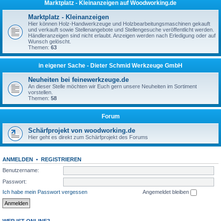
Marktplatz - Kleinanzeigen auf Woodworking.de
Marktplatz - Kleinanzeigen
Hier können Holz-Handwerkzeuge und Holzbearbeitungsmaschinen gekauft
und verkauft sowie Stellenangebote und Stellengesuche veröffentlicht werden.
Händleranzeigen sind nicht erlaubt. Anzeigen werden nach Erledigung oder auf
Wunsch gelöscht.
Themen:
63
in eigener Sache - Dieter Schmid Werkzeuge GmbH
Neuheiten bei feinewerkzeuge.de
An dieser Stelle möchten wir Euch gern unsere Neuheiten im Sortiment
vorstellen.
Themen:
58
Forum
Schärfprojekt von woodworking.de
Hier geht es direkt zum Schärfprojekt des Forums
ANMELDEN
•
REGISTRIEREN
Benutzername:
Passwort:
Ich habe mein Passwort vergessen
Angemeldet bleiben
WER IST ONLINE?