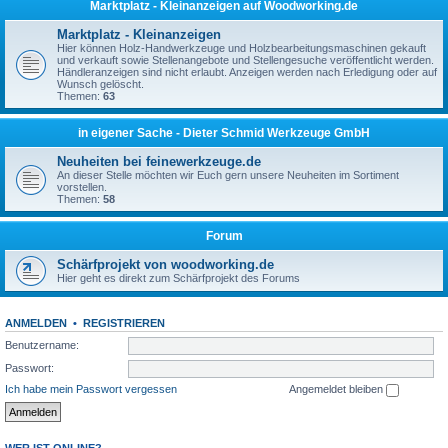
Marktplatz - Kleinanzeigen auf Woodworking.de
Marktplatz - Kleinanzeigen
Hier können Holz-Handwerkzeuge und Holzbearbeitungsmaschinen gekauft
und verkauft sowie Stellenangebote und Stellengesuche veröffentlicht werden.
Händleranzeigen sind nicht erlaubt. Anzeigen werden nach Erledigung oder auf
Wunsch gelöscht.
Themen:
63
in eigener Sache - Dieter Schmid Werkzeuge GmbH
Neuheiten bei feinewerkzeuge.de
An dieser Stelle möchten wir Euch gern unsere Neuheiten im Sortiment
vorstellen.
Themen:
58
Forum
Schärfprojekt von woodworking.de
Hier geht es direkt zum Schärfprojekt des Forums
ANMELDEN
•
REGISTRIEREN
Benutzername:
Passwort:
Ich habe mein Passwort vergessen
Angemeldet bleiben
WER IST ONLINE?