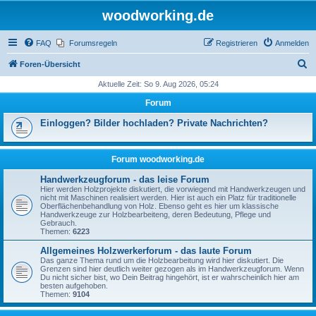
woodworking.de
FAQ
Forumsregeln
Registrieren
Anmelden
S
Foren-Übersicht
u
Aktuelle Zeit: So 9. Aug 2026, 05:24
c
Forum
h
Einloggen? Bilder hochladen? Private Nachrichten?
e
Forum woodworking.de
Handwerkzeugforum - das leise Forum
Hier werden Holzprojekte diskutiert, die vorwiegend mit Handwerkzeugen und
nicht mit Maschinen realisiert werden. Hier ist auch ein Platz für traditionelle
Oberflächenbehandlung von Holz. Ebenso geht es hier um klassische
Handwerkzeuge zur Holzbearbeiteng, deren Bedeutung, Pflege und
Gebrauch.
Themen:
6223
Allgemeines Holzwerkerforum - das laute Forum
Das ganze Thema rund um die Holzbearbeitung wird hier diskutiert. Die
Grenzen sind hier deutlich weiter gezogen als im Handwerkzeugforum. Wenn
Du nicht sicher bist, wo Dein Beitrag hingehört, ist er wahrscheinlich hier am
besten aufgehoben.
Themen:
9104