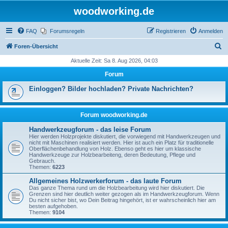
woodworking.de
FAQ
Forumsregeln
Registrieren
Anmelden
S
Foren-Übersicht
u
Aktuelle Zeit: Sa 8. Aug 2026, 04:03
c
Forum
h
Einloggen? Bilder hochladen? Private Nachrichten?
e
Forum woodworking.de
Handwerkzeugforum - das leise Forum
Hier werden Holzprojekte diskutiert, die vorwiegend mit Handwerkzeugen und
nicht mit Maschinen realisiert werden. Hier ist auch ein Platz für traditionelle
Oberflächenbehandlung von Holz. Ebenso geht es hier um klassische
Handwerkzeuge zur Holzbearbeiteng, deren Bedeutung, Pflege und
Gebrauch.
Themen:
6223
Allgemeines Holzwerkerforum - das laute Forum
Das ganze Thema rund um die Holzbearbeitung wird hier diskutiert. Die
Grenzen sind hier deutlich weiter gezogen als im Handwerkzeugforum. Wenn
Du nicht sicher bist, wo Dein Beitrag hingehört, ist er wahrscheinlich hier am
besten aufgehoben.
Themen:
9104