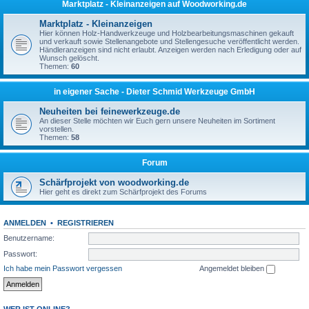
Marktplatz - Kleinanzeigen auf Woodworking.de
Marktplatz - Kleinanzeigen
Hier können Holz-Handwerkzeuge und Holzbearbeitungsmaschinen gekauft
und verkauft sowie Stellenangebote und Stellengesuche veröffentlicht werden.
Händleranzeigen sind nicht erlaubt. Anzeigen werden nach Erledigung oder auf
Wunsch gelöscht.
Themen:
60
in eigener Sache - Dieter Schmid Werkzeuge GmbH
Neuheiten bei feinewerkzeuge.de
An dieser Stelle möchten wir Euch gern unsere Neuheiten im Sortiment
vorstellen.
Themen:
58
Forum
Schärfprojekt von woodworking.de
Hier geht es direkt zum Schärfprojekt des Forums
ANMELDEN
•
REGISTRIEREN
Benutzername:
Passwort:
Ich habe mein Passwort vergessen
Angemeldet bleiben
WER IST ONLINE?