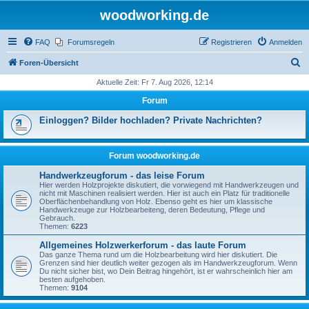
woodworking.de
FAQ
Forumsregeln
Registrieren
Anmelden
S
Foren-Übersicht
u
Aktuelle Zeit: Fr 7. Aug 2026, 12:14
c
Forum
h
Einloggen? Bilder hochladen? Private Nachrichten?
e
Forum woodworking.de
Handwerkzeugforum - das leise Forum
Hier werden Holzprojekte diskutiert, die vorwiegend mit Handwerkzeugen und
nicht mit Maschinen realisiert werden. Hier ist auch ein Platz für traditionelle
Oberflächenbehandlung von Holz. Ebenso geht es hier um klassische
Handwerkzeuge zur Holzbearbeiteng, deren Bedeutung, Pflege und
Gebrauch.
Themen:
6223
Allgemeines Holzwerkerforum - das laute Forum
Das ganze Thema rund um die Holzbearbeitung wird hier diskutiert. Die
Grenzen sind hier deutlich weiter gezogen als im Handwerkzeugforum. Wenn
Du nicht sicher bist, wo Dein Beitrag hingehört, ist er wahrscheinlich hier am
besten aufgehoben.
Themen:
9104