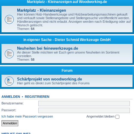
Marktplatz - Kleinanzeigen auf Woodworking.de
Marktplatz - Kleinanzeigen
Hier können Holz-Handwerkzeuge und Holzbearbeitungsmaschinen gekauft
und verkauft sowie Stellenangebote und Stellengesuche veröffentlicht werden.
Händleranzeigen sind nicht erlaubt. Anzeigen werden nach Erledigung oder auf
Wunsch gelöscht.
Themen:
64
in eigener Sache - Dieter Schmid Werkzeuge GmbH
Neuheiten bei feinewerkzeuge.de
An dieser Stelle möchten wir Euch gern unsere Neuheiten im Sortiment
vorstellen.
Themen:
58
Forum
Schärfprojekt von woodworking.de
Hier geht es direkt zum Schärfprojekt des Forums
ANMELDEN
•
REGISTRIEREN
Benutzername:
Passwort:
Ich habe mein Passwort vergessen
Angemeldet bleiben
WER IST ONLINE?