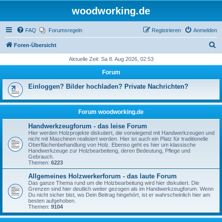
woodworking.de
FAQ
Forumsregeln
Registrieren
Anmelden
S
Foren-Übersicht
u
Aktuelle Zeit: Sa 8. Aug 2026, 02:53
c
Forum
h
Einloggen? Bilder hochladen? Private Nachrichten?
e
Forum woodworking.de
Handwerkzeugforum - das leise Forum
Hier werden Holzprojekte diskutiert, die vorwiegend mit Handwerkzeugen und
nicht mit Maschinen realisiert werden. Hier ist auch ein Platz für traditionelle
Oberflächenbehandlung von Holz. Ebenso geht es hier um klassische
Handwerkzeuge zur Holzbearbeiteng, deren Bedeutung, Pflege und
Gebrauch.
Themen:
6223
Allgemeines Holzwerkerforum - das laute Forum
Das ganze Thema rund um die Holzbearbeitung wird hier diskutiert. Die
Grenzen sind hier deutlich weiter gezogen als im Handwerkzeugforum. Wenn
Du nicht sicher bist, wo Dein Beitrag hingehört, ist er wahrscheinlich hier am
besten aufgehoben.
Themen:
9104