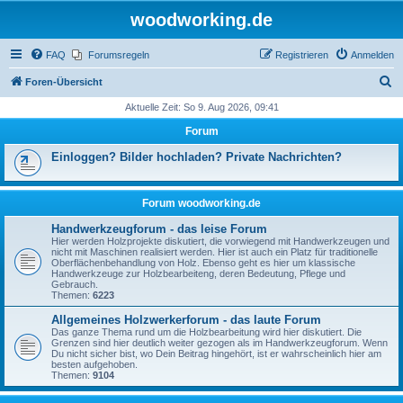
woodworking.de
FAQ
Forumsregeln
Registrieren
Anmelden
S
Foren-Übersicht
u
Aktuelle Zeit: So 9. Aug 2026, 09:41
c
Forum
h
Einloggen? Bilder hochladen? Private Nachrichten?
e
Forum woodworking.de
Handwerkzeugforum - das leise Forum
Hier werden Holzprojekte diskutiert, die vorwiegend mit Handwerkzeugen und
nicht mit Maschinen realisiert werden. Hier ist auch ein Platz für traditionelle
Oberflächenbehandlung von Holz. Ebenso geht es hier um klassische
Handwerkzeuge zur Holzbearbeiteng, deren Bedeutung, Pflege und
Gebrauch.
Themen:
6223
Allgemeines Holzwerkerforum - das laute Forum
Das ganze Thema rund um die Holzbearbeitung wird hier diskutiert. Die
Grenzen sind hier deutlich weiter gezogen als im Handwerkzeugforum. Wenn
Du nicht sicher bist, wo Dein Beitrag hingehört, ist er wahrscheinlich hier am
besten aufgehoben.
Themen:
9104