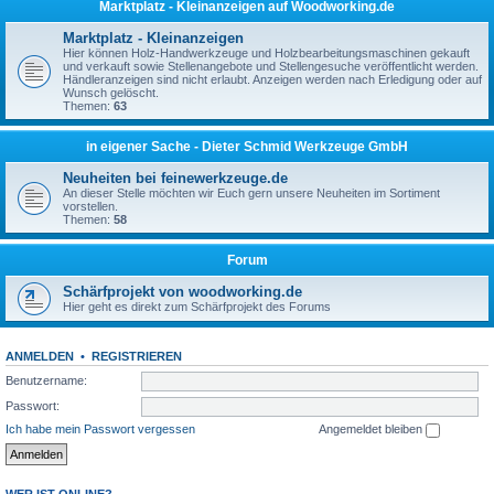
Marktplatz - Kleinanzeigen auf Woodworking.de
Marktplatz - Kleinanzeigen
Hier können Holz-Handwerkzeuge und Holzbearbeitungsmaschinen gekauft
und verkauft sowie Stellenangebote und Stellengesuche veröffentlicht werden.
Händleranzeigen sind nicht erlaubt. Anzeigen werden nach Erledigung oder auf
Wunsch gelöscht.
Themen:
63
in eigener Sache - Dieter Schmid Werkzeuge GmbH
Neuheiten bei feinewerkzeuge.de
An dieser Stelle möchten wir Euch gern unsere Neuheiten im Sortiment
vorstellen.
Themen:
58
Forum
Schärfprojekt von woodworking.de
Hier geht es direkt zum Schärfprojekt des Forums
ANMELDEN
•
REGISTRIEREN
Benutzername:
Passwort:
Ich habe mein Passwort vergessen
Angemeldet bleiben
WER IST ONLINE?