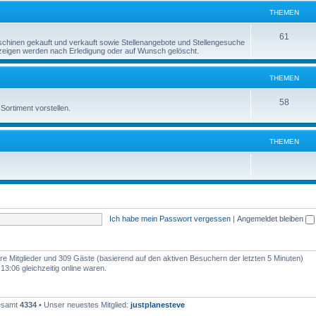
e
THEMEN
n
m
T
61
inen gekauft und verkauft sowie Stellenangebote und Stellengesuche
e
Anzeigen werden nach Erledigung oder auf Wunsch gelöscht.
h
n
e
THEMEN
m
T
58
Sortiment vorstellen.
e
h
n
e
THEMEN
m
e
n
Ich habe mein Passwort vergessen
|
Angemeldet bleiben
bare Mitglieder und 309 Gäste (basierend auf den aktiven Besuchern der letzten 5 Minuten)
3:06 gleichzeitig online waren.
gesamt
4334
• Unser neuestes Mitglied:
justplanesteve