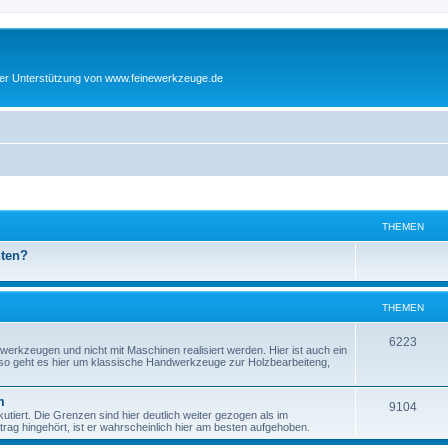
cher Unterstützung von www.feinewerkzeuge.de
THEMEN
hten?
THEMEN
T
6223
werkzeugen und nicht mit Maschinen realisiert werden. Hier ist auch ein
enso geht es hier um klassische Handwerkzeuge zur Holzbearbeiteng,
h
e
m
T
9104
tiert. Die Grenzen sind hier deutlich weiter gezogen als im
m
ag hingehört, ist er wahrscheinlich hier am besten aufgehoben.
h
e