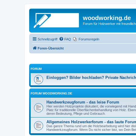
woodworking.de
Forum für Holzwerker mit freundli
Schnellzugriff
FAQ
Forumsregeln
Foren-Übersicht
FORUM
Einloggen? Bilder hochladen? Private Nachric
FORUM WOODWORKING.DE
Handwerkzeugforum - das leise Forum
Hier werden Holzprojekte diskutiert, die vorwiegend mit Hand
Platz für traditionelle Oberflächenbehandlung von Holz. Eb
deren Bedeutung, Pflege und Gebrauch.
Allgemeines Holzwerkerforum - das laute Foru
Das ganze Thema rund um die Holzbearbeitung wird hier disku
Handwerkzeugforum. Wenn Du nicht sicher bist, wo Dein Beitr