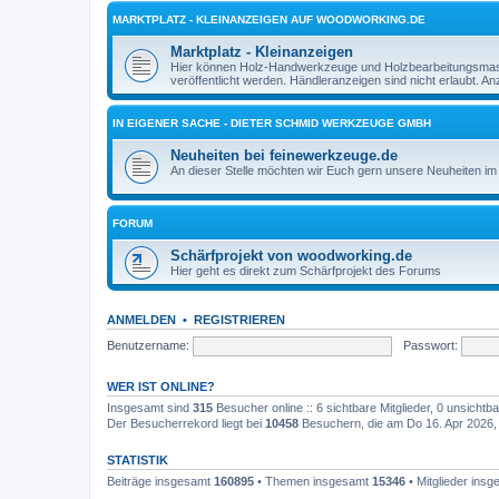
MARKTPLATZ - KLEINANZEIGEN AUF WOODWORKING.DE
Marktplatz - Kleinanzeigen
Hier können Holz-Handwerkzeuge und Holzbearbeitungsmasch
veröffentlicht werden. Händleranzeigen sind nicht erlaubt. 
IN EIGENER SACHE - DIETER SCHMID WERKZEUGE GMBH
Neuheiten bei feinewerkzeuge.de
An dieser Stelle möchten wir Euch gern unsere Neuheiten im 
FORUM
Schärfprojekt von woodworking.de
Hier geht es direkt zum Schärfprojekt des Forums
ANMELDEN
•
REGISTRIEREN
Benutzername:
Passwort:
WER IST ONLINE?
Insgesamt sind
315
Besucher online :: 6 sichtbare Mitglieder, 0 unsicht
Der Besucherrekord liegt bei
10458
Besuchern, die am Do 16. Apr 2026, 1
STATISTIK
Beiträge insgesamt
160895
• Themen insgesamt
15346
• Mitglieder ins