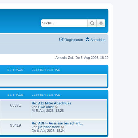
Suche
Erweiterte Suche
Registrieren
Anmelden
Aktuelle Zeit: Do 6. Aug 2026, 18:29
BEITRÄGE
LETZTER BEITRAG
BEITRÄGE
LETZTER BEITRAG
L
Re: A11 Mitre Abschluss
B
65371
e
N
von
Uwe.Adler
t
e
Mi 5. Aug 2026, 13:28
e
z
u
t
e
i
e
s
L
Re: ADH - Ausrisse bei scharf…
B
95419
r
t
e
N
von
justplanesteve
t
B
e
t
e
Do 6. Aug 2026, 18:24
e
r
e
z
u
i
B
r
t
e