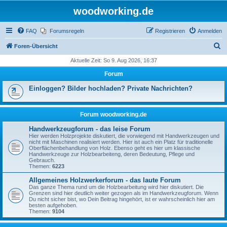
woodworking.de
FAQ
Forumsregeln
Registrieren
Anmelden
S
Foren-Übersicht
u
Aktuelle Zeit: So 9. Aug 2026, 16:37
c
Forum
h
Einloggen? Bilder hochladen? Private Nachrichten?
e
Forum woodworking.de
Handwerkzeugforum - das leise Forum
Hier werden Holzprojekte diskutiert, die vorwiegend mit Handwerkzeugen und
nicht mit Maschinen realisiert werden. Hier ist auch ein Platz für traditionelle
Oberflächenbehandlung von Holz. Ebenso geht es hier um klassische
Handwerkzeuge zur Holzbearbeiteng, deren Bedeutung, Pflege und
Gebrauch.
Themen:
6223
Allgemeines Holzwerkerforum - das laute Forum
Das ganze Thema rund um die Holzbearbeitung wird hier diskutiert. Die
Grenzen sind hier deutlich weiter gezogen als im Handwerkzeugforum. Wenn
Du nicht sicher bist, wo Dein Beitrag hingehört, ist er wahrscheinlich hier am
besten aufgehoben.
Themen:
9104