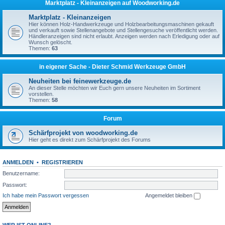
Marktplatz - Kleinanzeigen auf Woodworking.de
Marktplatz - Kleinanzeigen
Hier können Holz-Handwerkzeuge und Holzbearbeitungsmaschinen gekauft
und verkauft sowie Stellenangebote und Stellengesuche veröffentlicht werden.
Händleranzeigen sind nicht erlaubt. Anzeigen werden nach Erledigung oder auf
Wunsch gelöscht.
Themen:
63
in eigener Sache - Dieter Schmid Werkzeuge GmbH
Neuheiten bei feinewerkzeuge.de
An dieser Stelle möchten wir Euch gern unsere Neuheiten im Sortiment
vorstellen.
Themen:
58
Forum
Schärfprojekt von woodworking.de
Hier geht es direkt zum Schärfprojekt des Forums
ANMELDEN
•
REGISTRIEREN
Benutzername:
Passwort:
Ich habe mein Passwort vergessen
Angemeldet bleiben
WER IST ONLINE?