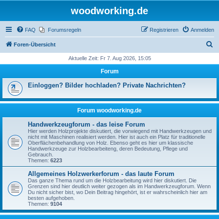
woodworking.de
FAQ
Forumsregeln
Registrieren
Anmelden
S
Foren-Übersicht
u
Aktuelle Zeit: Fr 7. Aug 2026, 15:05
c
Forum
h
Einloggen? Bilder hochladen? Private Nachrichten?
e
Forum woodworking.de
Handwerkzeugforum - das leise Forum
Hier werden Holzprojekte diskutiert, die vorwiegend mit Handwerkzeugen und
nicht mit Maschinen realisiert werden. Hier ist auch ein Platz für traditionelle
Oberflächenbehandlung von Holz. Ebenso geht es hier um klassische
Handwerkzeuge zur Holzbearbeiteng, deren Bedeutung, Pflege und
Gebrauch.
Themen:
6223
Allgemeines Holzwerkerforum - das laute Forum
Das ganze Thema rund um die Holzbearbeitung wird hier diskutiert. Die
Grenzen sind hier deutlich weiter gezogen als im Handwerkzeugforum. Wenn
Du nicht sicher bist, wo Dein Beitrag hingehört, ist er wahrscheinlich hier am
besten aufgehoben.
Themen:
9104