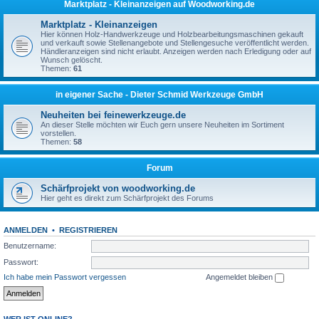
Marktplatz - Kleinanzeigen auf Woodworking.de
Marktplatz - Kleinanzeigen
Hier können Holz-Handwerkzeuge und Holzbearbeitungsmaschinen gekauft
und verkauft sowie Stellenangebote und Stellengesuche veröffentlicht werden.
Händleranzeigen sind nicht erlaubt. Anzeigen werden nach Erledigung oder auf
Wunsch gelöscht.
Themen:
61
in eigener Sache - Dieter Schmid Werkzeuge GmbH
Neuheiten bei feinewerkzeuge.de
An dieser Stelle möchten wir Euch gern unsere Neuheiten im Sortiment
vorstellen.
Themen:
58
Forum
Schärfprojekt von woodworking.de
Hier geht es direkt zum Schärfprojekt des Forums
ANMELDEN
•
REGISTRIEREN
Benutzername:
Passwort:
Ich habe mein Passwort vergessen
Angemeldet bleiben
WER IST ONLINE?