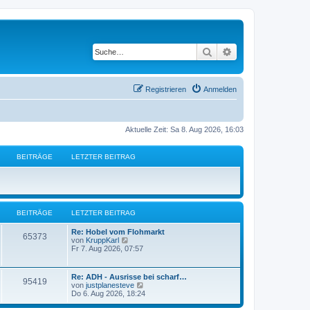
Suche
Erweiterte Suche
Registrieren
Anmelden
Aktuelle Zeit: Sa 8. Aug 2026, 16:03
BEITRÄGE
LETZTER BEITRAG
BEITRÄGE
LETZTER BEITRAG
L
Re: Hobel vom Flohmarkt
B
65373
e
N
von
KruppKarl
t
e
Fr 7. Aug 2026, 07:57
e
z
u
t
e
i
e
s
L
Re: ADH - Ausrisse bei scharf…
B
95419
r
t
e
N
von
justplanesteve
t
B
e
t
e
Do 6. Aug 2026, 18:24
e
r
e
z
u
i
B
r
t
e