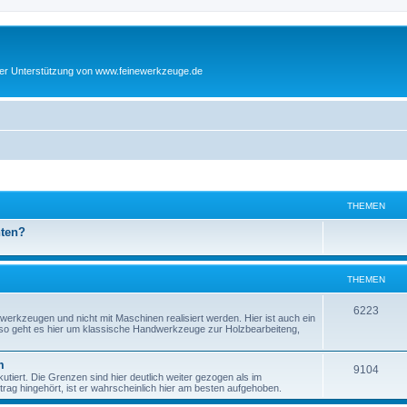
cher Unterstützung von www.feinewerkzeuge.de
THEMEN
hten?
THEMEN
T
6223
werkzeugen und nicht mit Maschinen realisiert werden. Hier ist auch ein
enso geht es hier um klassische Handwerkzeuge zur Holzbearbeiteng,
h
e
m
T
9104
tiert. Die Grenzen sind hier deutlich weiter gezogen als im
m
ag hingehört, ist er wahrscheinlich hier am besten aufgehoben.
h
e