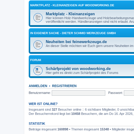
MARKTPLATZ - KLEINANZEIGEN AUF WOODWORKING.DE
Marktplatz - Kleinanzeigen
Hier können Holz-Handwerkzeuge und Holzbearbeitungsmasch
veröffentlicht werden. Händleranzeigen sind nicht erlaubt. 
IN EIGENER SACHE - DIETER SCHMID WERKZEUGE GMBH
Neuheiten bei feinewerkzeuge.de
An dieser Stelle möchten wir Euch gern unsere Neuheiten im 
FORUM
Schärfprojekt von woodworking.de
Hier geht es direkt zum Schärfprojekt des Forums
ANMELDEN
•
REGISTRIEREN
Benutzername:
Passwort:
WER IST ONLINE?
Insgesamt sind
327
Besucher online :: 6 sichtbare Mitglieder, 0 unsicht
Der Besucherrekord liegt bei
10458
Besuchern, die am Do 16. Apr 2026, 1
STATISTIK
Beiträge insgesamt
160898
• Themen insgesamt
15348
• Mitglieder ins