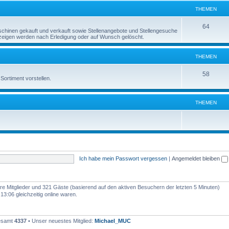
e
THEMEN
n
m
T
64
inen gekauft und verkauft sowie Stellenangebote und Stellengesuche
e
Anzeigen werden nach Erledigung oder auf Wunsch gelöscht.
h
n
e
THEMEN
m
T
58
Sortiment vorstellen.
e
h
n
e
THEMEN
m
e
n
Ich habe mein Passwort vergessen
|
Angemeldet bleiben
bare Mitglieder und 321 Gäste (basierend auf den aktiven Besuchern der letzten 5 Minuten)
3:06 gleichzeitig online waren.
gesamt
4337
• Unser neuestes Mitglied:
Michael_MUC