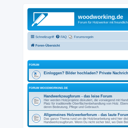
woodworking.de
Forum für Holzwerker mit freundli
Schnellzugriff
FAQ
Forumsregeln
Foren-Übersicht
FORUM
Einloggen? Bilder hochladen? Private Nachric
FORUM WOODWORKING.DE
Handwerkzeugforum - das leise Forum
Hier werden Holzprojekte diskutiert, die vorwiegend mit Hand
Platz für traditionelle Oberflächenbehandlung von Holz. Eb
deren Bedeutung, Pflege und Gebrauch.
Allgemeines Holzwerkerforum - das laute Foru
Das ganze Thema rund um die Holzbearbeitung wird hier disku
Handwerkzeugforum. Wenn Du nicht sicher bist, wo Dein Beitr