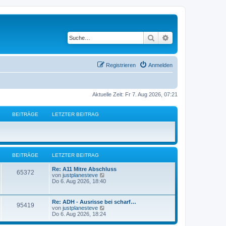
Suche
Erweiterte Suche
Registrieren
Anmelden
Aktuelle Zeit: Fr 7. Aug 2026, 07:21
BEITRÄGE
LETZTER BEITRAG
BEITRÄGE
LETZTER BEITRAG
L
Re: A11 Mitre Abschluss
B
65372
e
N
von
justplanesteve
t
e
Do 6. Aug 2026, 18:40
e
z
u
t
e
i
e
s
L
Re: ADH - Ausrisse bei scharf…
B
95419
r
t
e
N
von
justplanesteve
t
B
e
t
e
Do 6. Aug 2026, 18:24
e
r
e
z
u
i
B
r
t
e