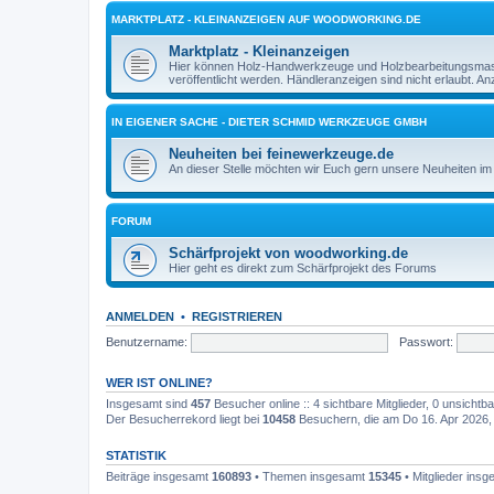
MARKTPLATZ - KLEINANZEIGEN AUF WOODWORKING.DE
Marktplatz - Kleinanzeigen
Hier können Holz-Handwerkzeuge und Holzbearbeitungsmasch
veröffentlicht werden. Händleranzeigen sind nicht erlaubt. 
IN EIGENER SACHE - DIETER SCHMID WERKZEUGE GMBH
Neuheiten bei feinewerkzeuge.de
An dieser Stelle möchten wir Euch gern unsere Neuheiten im 
FORUM
Schärfprojekt von woodworking.de
Hier geht es direkt zum Schärfprojekt des Forums
ANMELDEN
•
REGISTRIEREN
Benutzername:
Passwort:
WER IST ONLINE?
Insgesamt sind
457
Besucher online :: 4 sichtbare Mitglieder, 0 unsicht
Der Besucherrekord liegt bei
10458
Besuchern, die am Do 16. Apr 2026, 1
STATISTIK
Beiträge insgesamt
160893
• Themen insgesamt
15345
• Mitglieder ins