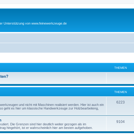
cher Unterstützung von www.feinewerkzeuge.de
THEMEN
hten?
THEMEN
T
6223
werkzeugen und nicht mit Maschinen realisiert werden. Hier ist auch ein
enso geht es hier um klassische Handwerkzeuge zur Holzbearbeiteng,
h
e
m
T
9104
tiert. Die Grenzen sind hier deutlich weiter gezogen als im
m
ag hingehört, ist er wahrscheinlich hier am besten aufgehoben.
h
e