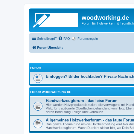
woodworking.de
Forum für Holzwerker mit freundli
Schnellzugriff
FAQ
Forumsregeln
Foren-Übersicht
FORUM
Einloggen? Bilder hochladen? Private Nachric
FORUM WOODWORKING.DE
Handwerkzeugforum - das leise Forum
Hier werden Holzprojekte diskutiert, die vorwiegend mit Hand
Platz für traditionelle Oberflächenbehandlung von Holz. Eb
deren Bedeutung, Pflege und Gebrauch.
Allgemeines Holzwerkerforum - das laute Foru
Das ganze Thema rund um die Holzbearbeitung wird hier disku
Handwerkzeugforum. Wenn Du nicht sicher bist, wo Dein Beitr