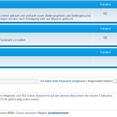
e
THEMEN
n
m
T
60
inen gekauft und verkauft sowie Stellenangebote und Stellengesuche
e
Anzeigen werden nach Erledigung oder auf Wunsch gelöscht.
h
n
e
THEMEN
m
T
58
Sortiment vorstellen.
e
h
n
e
THEMEN
m
e
n
Ich habe mein Passwort vergessen
|
Angemeldet bleiben
bare Mitglieder und 453 Gäste (basierend auf den aktiven Besuchern der letzten 5 Minuten)
3:06 gleichzeitig online waren.
gesamt
4334
• Unser neuestes Mitglied:
justplanesteve