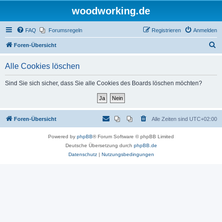
woodworking.de
FAQ
Forumsregeln
Registrieren
Anmelden
S
Foren-Übersicht
u
Alle Cookies löschen
c
h
Sind Sie sich sicher, dass Sie alle Cookies des Boards löschen möchten?
e
Foren-Übersicht
Alle Zeiten sind
UTC+02:00
Powered by
phpBB
® Forum Software © phpBB Limited
Deutsche Übersetzung durch
phpBB.de
Datenschutz
|
Nutzungsbedingungen