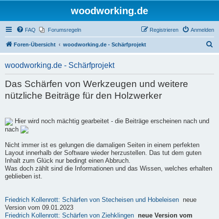
woodworking.de
FAQ
Forumsregeln
Registrieren
Anmelden
S
Foren-Übersicht
woodworking.de - Schärfprojekt
u
woodworking.de - Schärfprojekt
c
h
Das Schärfen von Werkzeugen und weitere
e
nützliche Beiträge für den Holzwerker
Hier wird noch mächtig gearbeitet - die Beiträge erscheinen nach und
nach
Nicht immer ist es gelungen die damaligen Seiten in einem perfekten
Layout innerhalb der Software wieder herzustellen. Das tut dem guten
Inhalt zum Glück nur bedingt einen Abbruch.
Was doch zählt sind die Informationen und das Wissen, welches erhalten
geblieben ist.
Friedrich Kollenrott: Schärfen von Stecheisen und Hobeleisen
neue
Version vom 09.01.2023
Friedrich Kollenrott: Schärfen von Ziehklingen
neue Version vom