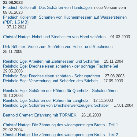
23.08.2023
Friedrich Kollenrott: Das Schärfen von Handsägen
neue Version vom
09.01.2023
Friedrich Kollenrott: Schärfen von Küchenmessern auf Wassersteinen
(PDF, 1,5 MB)
07.12.2021
Christof Hartge: Hobel und Stecheisen von Hand schärfen
01.03.2003
Dirk Böhmer: Video zum Schärfen von Hobel- und Stecheisen
25.11.2009
Reinhold Ege: Arbeiten mit Ziehmessern und Schärfen
15.11.2004
Reinhold Ege: Drechseleisen schärfen - der schräge Flachmeißel
29.05.2003
Reinhold Ege: Drechseleisen schärfen - Schruppröhren
27.08.2003
Reinhold Ege: Verwendung und Schärfen des Stichels
27.09.2003
Reinhold Ege: Schärfen der Röhren für Querholz - Schalenröhren
19.10.2003
Reinhold Ege: Schärfen der Röhren für Langholz
12.11.2003
Reinhold Ege: Schärfen von Drechslerwerkzeugen: Schaber
17.01.2004
Berthold Cremer: Erfahrung mit TORMEK
26.10.2003
Christof Hartge: Die Zähmung des widerspenstigen Bretts - Teil 1
29.02.2004
Christof Hartge: Die Zähmung des widerspenstigen Bretts - Teil 2