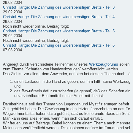
29.02.2004
Christof Hartge: Die Zähmung des widerspenstigen Bretts - Teil 3
29.02.2004
Christof Hartge: Die Zähmung des widerspenstigen Bretts - Teil 4
29.02.2004
Noch nicht wieder online, Beitrag folgt:
Christof Hartge: Die Zähmung des widerspenstigen Bretts - Teil 5
29.02.2004
Noch nicht wieder online, Beitrag folgt:
Christof Hartge: Die Zähmung des widerspenstigen Bretts - Teil 6
07.03.2004
Angeregt durch verschiedene Teilnehmer unseres
Werkzeugforums
sollen h
zum Thema "Schärfen von Handwerkzeugen" veröffentlicht werden.
Das Ziel ist vor allem, dem Anwender, der sich bei diesem Thema doch häufi
einen Leitfaden in die Hand zu geben, der ihm hilft, seine Werkzeuge
und
das Bewußtsein dafür zu schärfen (ja genau!) daß das Schärfen ein
unverzichtbarer Bestandteil seiner Arbeit mit ihm ist.
Darüberhinaus soll das Thema von Legenden und Mystifizierungen befreit we
Zeit gebildet haben. Die Gewöhnung in den letzten Jahrzehnten an das Fert
Wegwerfmentalität haben dazu geführt, daß es keine breite Basis an Schärf-
Man kann dies alles lernen, wenn man sich darauf einläßt.
Wir freuen uns auf Beiträge. Dabei können zu einem Thema auch mehrere B
Meinungen veröffentlicht werden. Diskussionen darüber im Forum sind sehr