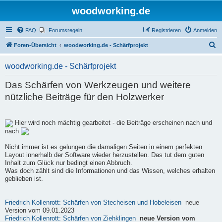
woodworking.de
FAQ
Forumsregeln
Registrieren
Anmelden
S
Foren-Übersicht
woodworking.de - Schärfprojekt
u
woodworking.de - Schärfprojekt
c
h
Das Schärfen von Werkzeugen und weitere
e
nützliche Beiträge für den Holzwerker
Hier wird noch mächtig gearbeitet - die Beiträge erscheinen nach und
nach
Nicht immer ist es gelungen die damaligen Seiten in einem perfekten
Layout innerhalb der Software wieder herzustellen. Das tut dem guten
Inhalt zum Glück nur bedingt einen Abbruch.
Was doch zählt sind die Informationen und das Wissen, welches erhalten
geblieben ist.
Friedrich Kollenrott: Schärfen von Stecheisen und Hobeleisen
neue
Version vom 09.01.2023
Friedrich Kollenrott: Schärfen von Ziehklingen
neue Version vom