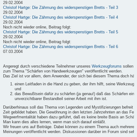
29.02.2004
Christof Hartge: Die Zähmung des widerspenstigen Bretts - Teil 3
29.02.2004
Christof Hartge: Die Zähmung des widerspenstigen Bretts - Teil 4
29.02.2004
Noch nicht wieder online, Beitrag folgt:
Christof Hartge: Die Zähmung des widerspenstigen Bretts - Teil 5
29.02.2004
Noch nicht wieder online, Beitrag folgt:
Christof Hartge: Die Zähmung des widerspenstigen Bretts - Teil 6
07.03.2004
Angeregt durch verschiedene Teilnehmer unseres
Werkzeugforums
sollen h
zum Thema "Schärfen von Handwerkzeugen" veröffentlicht werden.
Das Ziel ist vor allem, dem Anwender, der sich bei diesem Thema doch häufi
einen Leitfaden in die Hand zu geben, der ihm hilft, seine Werkzeuge
und
das Bewußtsein dafür zu schärfen (ja genau!) daß das Schärfen ein
unverzichtbarer Bestandteil seiner Arbeit mit ihm ist.
Darüberhinaus soll das Thema von Legenden und Mystifizierungen befreit we
Zeit gebildet haben. Die Gewöhnung in den letzten Jahrzehnten an das Fert
Wegwerfmentalität haben dazu geführt, daß es keine breite Basis an Schärf-
Man kann dies alles lernen, wenn man sich darauf einläßt.
Wir freuen uns auf Beiträge. Dabei können zu einem Thema auch mehrere B
Meinungen veröffentlicht werden. Diskussionen darüber im Forum sind sehr