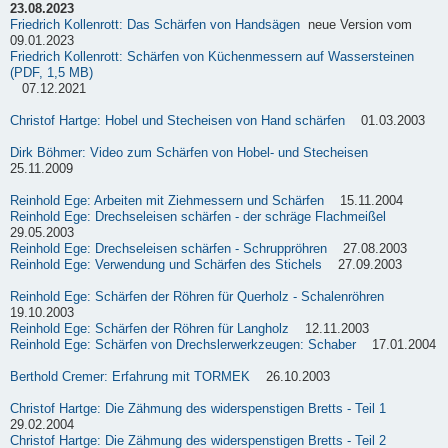
23.08.2023
Friedrich Kollenrott: Das Schärfen von Handsägen
neue Version vom
09.01.2023
Friedrich Kollenrott: Schärfen von Küchenmessern auf Wassersteinen
(PDF, 1,5 MB)
07.12.2021
Christof Hartge: Hobel und Stecheisen von Hand schärfen
01.03.2003
Dirk Böhmer: Video zum Schärfen von Hobel- und Stecheisen
25.11.2009
Reinhold Ege: Arbeiten mit Ziehmessern und Schärfen
15.11.2004
Reinhold Ege: Drechseleisen schärfen - der schräge Flachmeißel
29.05.2003
Reinhold Ege: Drechseleisen schärfen - Schruppröhren
27.08.2003
Reinhold Ege: Verwendung und Schärfen des Stichels
27.09.2003
Reinhold Ege: Schärfen der Röhren für Querholz - Schalenröhren
19.10.2003
Reinhold Ege: Schärfen der Röhren für Langholz
12.11.2003
Reinhold Ege: Schärfen von Drechslerwerkzeugen: Schaber
17.01.2004
Berthold Cremer: Erfahrung mit TORMEK
26.10.2003
Christof Hartge: Die Zähmung des widerspenstigen Bretts - Teil 1
29.02.2004
Christof Hartge: Die Zähmung des widerspenstigen Bretts - Teil 2