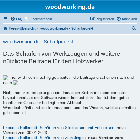
woodworking.de
FAQ
Forumsregeln
Registrieren
Anmelden
S
Foren-Übersicht
woodworking.de - Schärfprojekt
u
woodworking.de - Schärfprojekt
c
h
Das Schärfen von Werkzeugen und weitere
e
nützliche Beiträge für den Holzwerker
Hier wird noch mächtig gearbeitet - die Beiträge erscheinen nach und
nach
Nicht immer ist es gelungen die damaligen Seiten in einem perfekten
Layout innerhalb der Software wieder herzustellen. Das tut dem guten
Inhalt zum Glück nur bedingt einen Abbruch.
Was doch zählt sind die Informationen und das Wissen, welches erhalten
geblieben ist.
Friedrich Kollenrott: Schärfen von Stecheisen und Hobeleisen
neue
Version vom 09.01.2023
Friedrich Kollenrott: Schärfen von Ziehklingen
neue Version vom