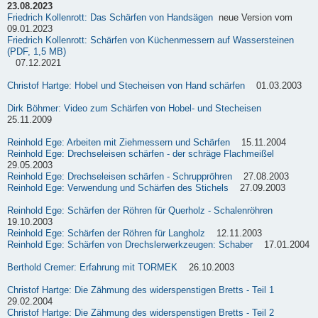
23.08.2023
Friedrich Kollenrott: Das Schärfen von Handsägen
neue Version vom
09.01.2023
Friedrich Kollenrott: Schärfen von Küchenmessern auf Wassersteinen
(PDF, 1,5 MB)
07.12.2021
Christof Hartge: Hobel und Stecheisen von Hand schärfen
01.03.2003
Dirk Böhmer: Video zum Schärfen von Hobel- und Stecheisen
25.11.2009
Reinhold Ege: Arbeiten mit Ziehmessern und Schärfen
15.11.2004
Reinhold Ege: Drechseleisen schärfen - der schräge Flachmeißel
29.05.2003
Reinhold Ege: Drechseleisen schärfen - Schruppröhren
27.08.2003
Reinhold Ege: Verwendung und Schärfen des Stichels
27.09.2003
Reinhold Ege: Schärfen der Röhren für Querholz - Schalenröhren
19.10.2003
Reinhold Ege: Schärfen der Röhren für Langholz
12.11.2003
Reinhold Ege: Schärfen von Drechslerwerkzeugen: Schaber
17.01.2004
Berthold Cremer: Erfahrung mit TORMEK
26.10.2003
Christof Hartge: Die Zähmung des widerspenstigen Bretts - Teil 1
29.02.2004
Christof Hartge: Die Zähmung des widerspenstigen Bretts - Teil 2