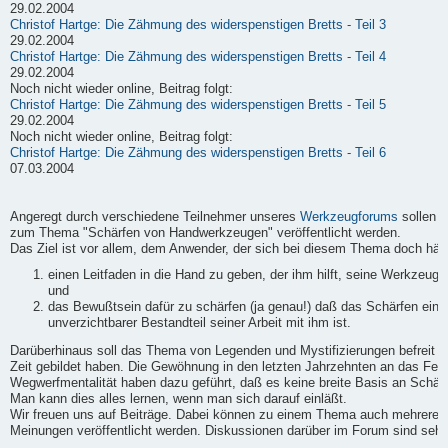
29.02.2004
Christof Hartge: Die Zähmung des widerspenstigen Bretts - Teil 3
29.02.2004
Christof Hartge: Die Zähmung des widerspenstigen Bretts - Teil 4
29.02.2004
Noch nicht wieder online, Beitrag folgt:
Christof Hartge: Die Zähmung des widerspenstigen Bretts - Teil 5
29.02.2004
Noch nicht wieder online, Beitrag folgt:
Christof Hartge: Die Zähmung des widerspenstigen Bretts - Teil 6
07.03.2004
Angeregt durch verschiedene Teilnehmer unseres
Werkzeugforums
sollen h
zum Thema "Schärfen von Handwerkzeugen" veröffentlicht werden.
Das Ziel ist vor allem, dem Anwender, der sich bei diesem Thema doch häufi
einen Leitfaden in die Hand zu geben, der ihm hilft, seine Werkzeuge
und
das Bewußtsein dafür zu schärfen (ja genau!) daß das Schärfen ein
unverzichtbarer Bestandteil seiner Arbeit mit ihm ist.
Darüberhinaus soll das Thema von Legenden und Mystifizierungen befreit we
Zeit gebildet haben. Die Gewöhnung in den letzten Jahrzehnten an das Fert
Wegwerfmentalität haben dazu geführt, daß es keine breite Basis an Schärf-
Man kann dies alles lernen, wenn man sich darauf einläßt.
Wir freuen uns auf Beiträge. Dabei können zu einem Thema auch mehrere B
Meinungen veröffentlicht werden. Diskussionen darüber im Forum sind sehr