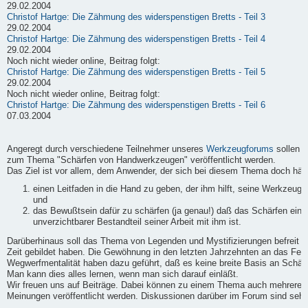
29.02.2004
Christof Hartge: Die Zähmung des widerspenstigen Bretts - Teil 3
29.02.2004
Christof Hartge: Die Zähmung des widerspenstigen Bretts - Teil 4
29.02.2004
Noch nicht wieder online, Beitrag folgt:
Christof Hartge: Die Zähmung des widerspenstigen Bretts - Teil 5
29.02.2004
Noch nicht wieder online, Beitrag folgt:
Christof Hartge: Die Zähmung des widerspenstigen Bretts - Teil 6
07.03.2004
Angeregt durch verschiedene Teilnehmer unseres
Werkzeugforums
sollen h
zum Thema "Schärfen von Handwerkzeugen" veröffentlicht werden.
Das Ziel ist vor allem, dem Anwender, der sich bei diesem Thema doch häufi
einen Leitfaden in die Hand zu geben, der ihm hilft, seine Werkzeuge
und
das Bewußtsein dafür zu schärfen (ja genau!) daß das Schärfen ein
unverzichtbarer Bestandteil seiner Arbeit mit ihm ist.
Darüberhinaus soll das Thema von Legenden und Mystifizierungen befreit we
Zeit gebildet haben. Die Gewöhnung in den letzten Jahrzehnten an das Fert
Wegwerfmentalität haben dazu geführt, daß es keine breite Basis an Schärf-
Man kann dies alles lernen, wenn man sich darauf einläßt.
Wir freuen uns auf Beiträge. Dabei können zu einem Thema auch mehrere B
Meinungen veröffentlicht werden. Diskussionen darüber im Forum sind sehr