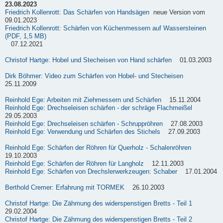
23.08.2023
Friedrich Kollenrott: Das Schärfen von Handsägen
neue Version vom
09.01.2023
Friedrich Kollenrott: Schärfen von Küchenmessern auf Wassersteinen
(PDF, 1,5 MB)
07.12.2021
Christof Hartge: Hobel und Stecheisen von Hand schärfen
01.03.2003
Dirk Böhmer: Video zum Schärfen von Hobel- und Stecheisen
25.11.2009
Reinhold Ege: Arbeiten mit Ziehmessern und Schärfen
15.11.2004
Reinhold Ege: Drechseleisen schärfen - der schräge Flachmeißel
29.05.2003
Reinhold Ege: Drechseleisen schärfen - Schruppröhren
27.08.2003
Reinhold Ege: Verwendung und Schärfen des Stichels
27.09.2003
Reinhold Ege: Schärfen der Röhren für Querholz - Schalenröhren
19.10.2003
Reinhold Ege: Schärfen der Röhren für Langholz
12.11.2003
Reinhold Ege: Schärfen von Drechslerwerkzeugen: Schaber
17.01.2004
Berthold Cremer: Erfahrung mit TORMEK
26.10.2003
Christof Hartge: Die Zähmung des widerspenstigen Bretts - Teil 1
29.02.2004
Christof Hartge: Die Zähmung des widerspenstigen Bretts - Teil 2