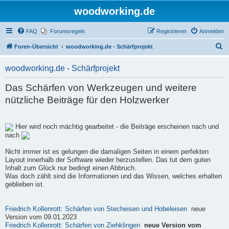
woodworking.de
FAQ
Forumsregeln
Registrieren
Anmelden
S
Foren-Übersicht
woodworking.de - Schärfprojekt
u
woodworking.de - Schärfprojekt
c
h
Das Schärfen von Werkzeugen und weitere
e
nützliche Beiträge für den Holzwerker
Hier wird noch mächtig gearbeitet - die Beiträge erscheinen nach und
nach
Nicht immer ist es gelungen die damaligen Seiten in einem perfekten
Layout innerhalb der Software wieder herzustellen. Das tut dem guten
Inhalt zum Glück nur bedingt einen Abbruch.
Was doch zählt sind die Informationen und das Wissen, welches erhalten
geblieben ist.
Friedrich Kollenrott: Schärfen von Stecheisen und Hobeleisen
neue
Version vom 09.01.2023
Friedrich Kollenrott: Schärfen von Ziehklingen
neue Version vom