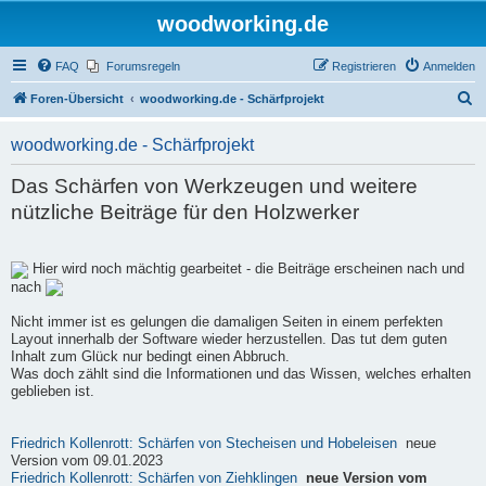
woodworking.de
FAQ
Forumsregeln
Registrieren
Anmelden
S
Foren-Übersicht
woodworking.de - Schärfprojekt
u
woodworking.de - Schärfprojekt
c
h
Das Schärfen von Werkzeugen und weitere
e
nützliche Beiträge für den Holzwerker
Hier wird noch mächtig gearbeitet - die Beiträge erscheinen nach und
nach
Nicht immer ist es gelungen die damaligen Seiten in einem perfekten
Layout innerhalb der Software wieder herzustellen. Das tut dem guten
Inhalt zum Glück nur bedingt einen Abbruch.
Was doch zählt sind die Informationen und das Wissen, welches erhalten
geblieben ist.
Friedrich Kollenrott: Schärfen von Stecheisen und Hobeleisen
neue
Version vom 09.01.2023
Friedrich Kollenrott: Schärfen von Ziehklingen
neue Version vom