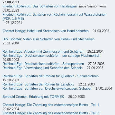
23.08.2023
Friedrich Kollenrott: Das Schärfen von Handsägen
neue Version vom
09.01.2023
Friedrich Kollenrott: Schärfen von Küchenmessern auf Wassersteinen
(PDF, 1,5 MB)
07.12.2021
Christof Hartge: Hobel und Stecheisen von Hand schärfen
01.03.2003
Dirk Böhmer: Video zum Schärfen von Hobel- und Stecheisen
25.11.2009
Reinhold Ege: Arbeiten mit Ziehmessern und Schärfen
15.11.2004
Reinhold Ege: Drechseleisen schärfen - der schräge Flachmeißel
29.05.2003
Reinhold Ege: Drechseleisen schärfen - Schruppröhren
27.08.2003
Reinhold Ege: Verwendung und Schärfen des Stichels
27.09.2003
Reinhold Ege: Schärfen der Röhren für Querholz - Schalenröhren
19.10.2003
Reinhold Ege: Schärfen der Röhren für Langholz
12.11.2003
Reinhold Ege: Schärfen von Drechslerwerkzeugen: Schaber
17.01.2004
Berthold Cremer: Erfahrung mit TORMEK
26.10.2003
Christof Hartge: Die Zähmung des widerspenstigen Bretts - Teil 1
29.02.2004
Christof Hartge: Die Zähmung des widerspenstigen Bretts - Teil 2