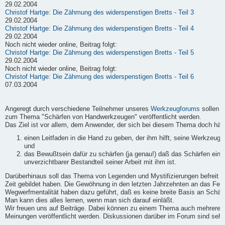
29.02.2004
Christof Hartge: Die Zähmung des widerspenstigen Bretts - Teil 3
29.02.2004
Christof Hartge: Die Zähmung des widerspenstigen Bretts - Teil 4
29.02.2004
Noch nicht wieder online, Beitrag folgt:
Christof Hartge: Die Zähmung des widerspenstigen Bretts - Teil 5
29.02.2004
Noch nicht wieder online, Beitrag folgt:
Christof Hartge: Die Zähmung des widerspenstigen Bretts - Teil 6
07.03.2004
Angeregt durch verschiedene Teilnehmer unseres
Werkzeugforums
sollen h
zum Thema "Schärfen von Handwerkzeugen" veröffentlicht werden.
Das Ziel ist vor allem, dem Anwender, der sich bei diesem Thema doch häufi
einen Leitfaden in die Hand zu geben, der ihm hilft, seine Werkzeuge
und
das Bewußtsein dafür zu schärfen (ja genau!) daß das Schärfen ein
unverzichtbarer Bestandteil seiner Arbeit mit ihm ist.
Darüberhinaus soll das Thema von Legenden und Mystifizierungen befreit we
Zeit gebildet haben. Die Gewöhnung in den letzten Jahrzehnten an das Fert
Wegwerfmentalität haben dazu geführt, daß es keine breite Basis an Schärf-
Man kann dies alles lernen, wenn man sich darauf einläßt.
Wir freuen uns auf Beiträge. Dabei können zu einem Thema auch mehrere B
Meinungen veröffentlicht werden. Diskussionen darüber im Forum sind sehr