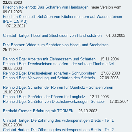
23.08.2023
Friedrich Kollenrott: Das Schärfen von Handsägen
neue Version vom
09.01.2023
Friedrich Kollenrott: Schärfen von Küchenmessern auf Wassersteinen
(PDF, 1,5 MB)
07.12.2021
Christof Hartge: Hobel und Stecheisen von Hand schärfen
01.03.2003
Dirk Böhmer: Video zum Schärfen von Hobel- und Stecheisen
25.11.2009
Reinhold Ege: Arbeiten mit Ziehmessern und Schärfen
15.11.2004
Reinhold Ege: Drechseleisen schärfen - der schräge Flachmeißel
29.05.2003
Reinhold Ege: Drechseleisen schärfen - Schruppröhren
27.08.2003
Reinhold Ege: Verwendung und Schärfen des Stichels
27.09.2003
Reinhold Ege: Schärfen der Röhren für Querholz - Schalenröhren
19.10.2003
Reinhold Ege: Schärfen der Röhren für Langholz
12.11.2003
Reinhold Ege: Schärfen von Drechslerwerkzeugen: Schaber
17.01.2004
Berthold Cremer: Erfahrung mit TORMEK
26.10.2003
Christof Hartge: Die Zähmung des widerspenstigen Bretts - Teil 1
29.02.2004
Christof Hartge: Die Zähmung des widerspenstigen Bretts - Teil 2