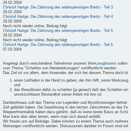
29.02.2004
Christof Hartge: Die Zähmung des widerspenstigen Bretts - Teil 3
29.02.2004
Christof Hartge: Die Zähmung des widerspenstigen Bretts - Teil 4
29.02.2004
Noch nicht wieder online, Beitrag folgt:
Christof Hartge: Die Zähmung des widerspenstigen Bretts - Teil 5
29.02.2004
Noch nicht wieder online, Beitrag folgt:
Christof Hartge: Die Zähmung des widerspenstigen Bretts - Teil 6
07.03.2004
Angeregt durch verschiedene Teilnehmer unseres
Werkzeugforums
sollen h
zum Thema "Schärfen von Handwerkzeugen" veröffentlicht werden.
Das Ziel ist vor allem, dem Anwender, der sich bei diesem Thema doch häufi
einen Leitfaden in die Hand zu geben, der ihm hilft, seine Werkzeuge
und
das Bewußtsein dafür zu schärfen (ja genau!) daß das Schärfen ein
unverzichtbarer Bestandteil seiner Arbeit mit ihm ist.
Darüberhinaus soll das Thema von Legenden und Mystifizierungen befreit we
Zeit gebildet haben. Die Gewöhnung in den letzten Jahrzehnten an das Fert
Wegwerfmentalität haben dazu geführt, daß es keine breite Basis an Schärf-
Man kann dies alles lernen, wenn man sich darauf einläßt.
Wir freuen uns auf Beiträge. Dabei können zu einem Thema auch mehrere B
Meinungen veröffentlicht werden. Diskussionen darüber im Forum sind sehr