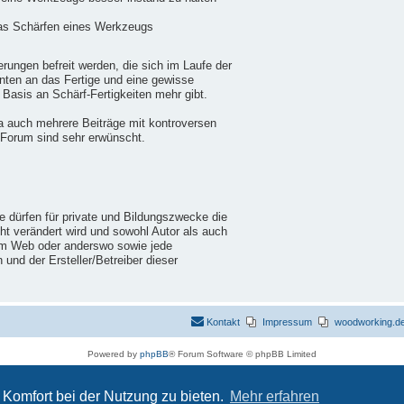
das Schärfen eines Werkzeugs
ungen befreit werden, die sich im Laufe der
nten an das Fertige und eine gewisse
 Basis an Schärf-Fertigkeiten mehr gibt.
a auch mehrere Beiträge mit kontroversen
 Forum sind sehr erwünscht.
ie dürfen für private und Bildungszwecke die
cht verändert wird und sowohl Autor als auch
im Web oder anderswo sowie jede
nd der Ersteller/Betreiber dieser
Kontakt
Impressum
woodworking.de 
Powered by
phpBB
® Forum Software © phpBB Limited
Deutsche Übersetzung durch
phpBB.de
Datenschutz
|
Nutzungsbedingungen
Komfort bei der Nutzung zu bieten.
Mehr erfahren