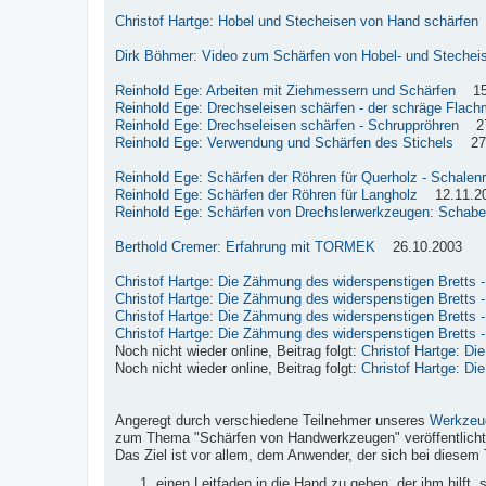
Christof Hartge: Hobel und Stecheisen von Hand schärfen
Dirk Böhmer: Video zum Schärfen von Hobel- und Stechei
Reinhold Ege: Arbeiten mit Ziehmessern und Schärfen
15.
Reinhold Ege: Drechseleisen schärfen - der schräge Flach
Reinhold Ege: Drechseleisen schärfen - Schruppröhren
27.
Reinhold Ege: Verwendung und Schärfen des Stichels
27.
Reinhold Ege: Schärfen der Röhren für Querholz - Schalen
Reinhold Ege: Schärfen der Röhren für Langholz
12.11.2
Reinhold Ege: Schärfen von Drechslerwerkzeugen: Schabe
Berthold Cremer: Erfahrung mit TORMEK
26.10.2003
Christof Hartge: Die Zähmung des widerspenstigen Bretts - 
Christof Hartge: Die Zähmung des widerspenstigen Bretts - 
Christof Hartge: Die Zähmung des widerspenstigen Bretts - 
Christof Hartge: Die Zähmung des widerspenstigen Bretts - 
Noch nicht wieder online, Beitrag folgt:
Christof Hartge: Di
Noch nicht wieder online, Beitrag folgt:
Christof Hartge: Di
Angeregt durch verschiedene Teilnehmer unseres
Werkzeu
zum Thema "Schärfen von Handwerkzeugen" veröffentlicht
Das Ziel ist vor allem, dem Anwender, der sich bei diesem 
einen Leitfaden in die Hand zu geben, der ihm hilft,