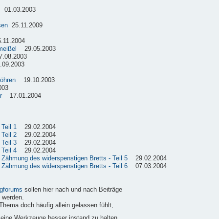
01.03.2003
sen
25.11.2009
11.2004
meißel
29.05.2003
08.2003
09.2003
röhren
19.10.2003
003
r
17.01.2004
Teil 1
29.02.2004
Teil 2
29.02.2004
Teil 3
29.02.2004
Teil 4
29.02.2004
e Zähmung des widerspenstigen Bretts - Teil 5
29.02.2004
e Zähmung des widerspenstigen Bretts - Teil 6
07.03.2004
gforums
sollen hier nach und nach Beiträge
 werden.
Thema doch häufig allein gelassen fühlt,
 seine Werkzeuge besser instand zu halten