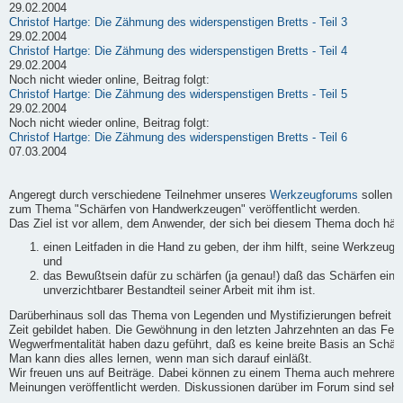
29.02.2004
Christof Hartge: Die Zähmung des widerspenstigen Bretts - Teil 3
29.02.2004
Christof Hartge: Die Zähmung des widerspenstigen Bretts - Teil 4
29.02.2004
Noch nicht wieder online, Beitrag folgt:
Christof Hartge: Die Zähmung des widerspenstigen Bretts - Teil 5
29.02.2004
Noch nicht wieder online, Beitrag folgt:
Christof Hartge: Die Zähmung des widerspenstigen Bretts - Teil 6
07.03.2004
Angeregt durch verschiedene Teilnehmer unseres
Werkzeugforums
sollen h
zum Thema "Schärfen von Handwerkzeugen" veröffentlicht werden.
Das Ziel ist vor allem, dem Anwender, der sich bei diesem Thema doch häufi
einen Leitfaden in die Hand zu geben, der ihm hilft, seine Werkzeuge
und
das Bewußtsein dafür zu schärfen (ja genau!) daß das Schärfen ein
unverzichtbarer Bestandteil seiner Arbeit mit ihm ist.
Darüberhinaus soll das Thema von Legenden und Mystifizierungen befreit we
Zeit gebildet haben. Die Gewöhnung in den letzten Jahrzehnten an das Fert
Wegwerfmentalität haben dazu geführt, daß es keine breite Basis an Schärf-
Man kann dies alles lernen, wenn man sich darauf einläßt.
Wir freuen uns auf Beiträge. Dabei können zu einem Thema auch mehrere B
Meinungen veröffentlicht werden. Diskussionen darüber im Forum sind sehr