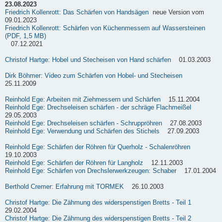
23.08.2023
Friedrich Kollenrott: Das Schärfen von Handsägen
neue Version vom
09.01.2023
Friedrich Kollenrott: Schärfen von Küchenmessern auf Wassersteinen
(PDF, 1,5 MB)
07.12.2021
Christof Hartge: Hobel und Stecheisen von Hand schärfen
01.03.2003
Dirk Böhmer: Video zum Schärfen von Hobel- und Stecheisen
25.11.2009
Reinhold Ege: Arbeiten mit Ziehmessern und Schärfen
15.11.2004
Reinhold Ege: Drechseleisen schärfen - der schräge Flachmeißel
29.05.2003
Reinhold Ege: Drechseleisen schärfen - Schruppröhren
27.08.2003
Reinhold Ege: Verwendung und Schärfen des Stichels
27.09.2003
Reinhold Ege: Schärfen der Röhren für Querholz - Schalenröhren
19.10.2003
Reinhold Ege: Schärfen der Röhren für Langholz
12.11.2003
Reinhold Ege: Schärfen von Drechslerwerkzeugen: Schaber
17.01.2004
Berthold Cremer: Erfahrung mit TORMEK
26.10.2003
Christof Hartge: Die Zähmung des widerspenstigen Bretts - Teil 1
29.02.2004
Christof Hartge: Die Zähmung des widerspenstigen Bretts - Teil 2