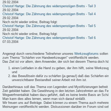
29.02.2004
Christof Hartge: Die Zähmung des widerspenstigen Bretts - Teil 3
29.02.2004
Christof Hartge: Die Zähmung des widerspenstigen Bretts - Teil 4
29.02.2004
Noch nicht wieder online, Beitrag folgt:
Christof Hartge: Die Zähmung des widerspenstigen Bretts - Teil 5
29.02.2004
Noch nicht wieder online, Beitrag folgt:
Christof Hartge: Die Zähmung des widerspenstigen Bretts - Teil 6
07.03.2004
Angeregt durch verschiedene Teilnehmer unseres
Werkzeugforums
sollen h
zum Thema "Schärfen von Handwerkzeugen" veröffentlicht werden.
Das Ziel ist vor allem, dem Anwender, der sich bei diesem Thema doch häufi
einen Leitfaden in die Hand zu geben, der ihm hilft, seine Werkzeuge
und
das Bewußtsein dafür zu schärfen (ja genau!) daß das Schärfen ein
unverzichtbarer Bestandteil seiner Arbeit mit ihm ist.
Darüberhinaus soll das Thema von Legenden und Mystifizierungen befreit we
Zeit gebildet haben. Die Gewöhnung in den letzten Jahrzehnten an das Fert
Wegwerfmentalität haben dazu geführt, daß es keine breite Basis an Schärf-
Man kann dies alles lernen, wenn man sich darauf einläßt.
Wir freuen uns auf Beiträge. Dabei können zu einem Thema auch mehrere B
Meinungen veröffentlicht werden. Diskussionen darüber im Forum sind sehr