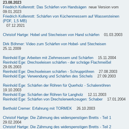
23.08.2023
Friedrich Kollenrott: Das Schärfen von Handsägen
neue Version vom
09.01.2023
Friedrich Kollenrott: Schärfen von Küchenmessern auf Wassersteinen
(PDF, 1,5 MB)
07.12.2021
Christof Hartge: Hobel und Stecheisen von Hand schärfen
01.03.2003
Dirk Böhmer: Video zum Schärfen von Hobel- und Stecheisen
25.11.2009
Reinhold Ege: Arbeiten mit Ziehmessern und Schärfen
15.11.2004
Reinhold Ege: Drechseleisen schärfen - der schräge Flachmeißel
29.05.2003
Reinhold Ege: Drechseleisen schärfen - Schruppröhren
27.08.2003
Reinhold Ege: Verwendung und Schärfen des Stichels
27.09.2003
Reinhold Ege: Schärfen der Röhren für Querholz - Schalenröhren
19.10.2003
Reinhold Ege: Schärfen der Röhren für Langholz
12.11.2003
Reinhold Ege: Schärfen von Drechslerwerkzeugen: Schaber
17.01.2004
Berthold Cremer: Erfahrung mit TORMEK
26.10.2003
Christof Hartge: Die Zähmung des widerspenstigen Bretts - Teil 1
29.02.2004
Christof Hartge: Die Zähmung des widerspenstigen Bretts - Teil 2