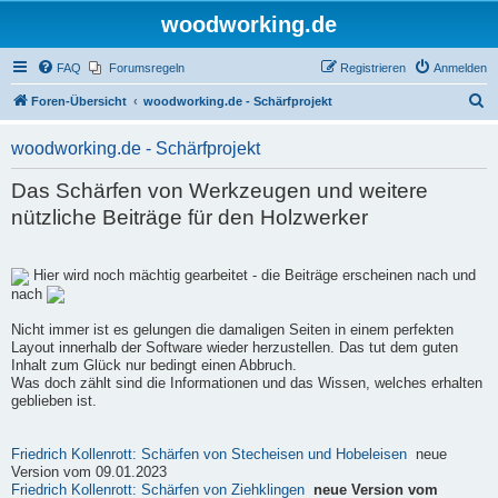
woodworking.de
FAQ
Forumsregeln
Registrieren
Anmelden
S
Foren-Übersicht
woodworking.de - Schärfprojekt
u
woodworking.de - Schärfprojekt
c
h
Das Schärfen von Werkzeugen und weitere
e
nützliche Beiträge für den Holzwerker
Hier wird noch mächtig gearbeitet - die Beiträge erscheinen nach und
nach
Nicht immer ist es gelungen die damaligen Seiten in einem perfekten
Layout innerhalb der Software wieder herzustellen. Das tut dem guten
Inhalt zum Glück nur bedingt einen Abbruch.
Was doch zählt sind die Informationen und das Wissen, welches erhalten
geblieben ist.
Friedrich Kollenrott: Schärfen von Stecheisen und Hobeleisen
neue
Version vom 09.01.2023
Friedrich Kollenrott: Schärfen von Ziehklingen
neue Version vom