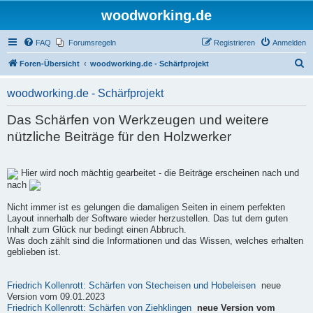
woodworking.de
FAQ
Forumsregeln
Registrieren
Anmelden
S
Foren-Übersicht
woodworking.de - Schärfprojekt
u
woodworking.de - Schärfprojekt
c
h
Das Schärfen von Werkzeugen und weitere
e
nützliche Beiträge für den Holzwerker
Hier wird noch mächtig gearbeitet - die Beiträge erscheinen nach und
nach
Nicht immer ist es gelungen die damaligen Seiten in einem perfekten
Layout innerhalb der Software wieder herzustellen. Das tut dem guten
Inhalt zum Glück nur bedingt einen Abbruch.
Was doch zählt sind die Informationen und das Wissen, welches erhalten
geblieben ist.
Friedrich Kollenrott: Schärfen von Stecheisen und Hobeleisen
neue
Version vom 09.01.2023
Friedrich Kollenrott: Schärfen von Ziehklingen
neue Version vom