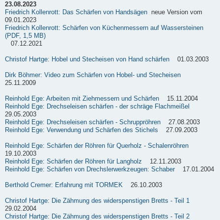
23.08.2023
Friedrich Kollenrott: Das Schärfen von Handsägen
neue Version vom
09.01.2023
Friedrich Kollenrott: Schärfen von Küchenmessern auf Wassersteinen
(PDF, 1,5 MB)
07.12.2021
Christof Hartge: Hobel und Stecheisen von Hand schärfen
01.03.2003
Dirk Böhmer: Video zum Schärfen von Hobel- und Stecheisen
25.11.2009
Reinhold Ege: Arbeiten mit Ziehmessern und Schärfen
15.11.2004
Reinhold Ege: Drechseleisen schärfen - der schräge Flachmeißel
29.05.2003
Reinhold Ege: Drechseleisen schärfen - Schruppröhren
27.08.2003
Reinhold Ege: Verwendung und Schärfen des Stichels
27.09.2003
Reinhold Ege: Schärfen der Röhren für Querholz - Schalenröhren
19.10.2003
Reinhold Ege: Schärfen der Röhren für Langholz
12.11.2003
Reinhold Ege: Schärfen von Drechslerwerkzeugen: Schaber
17.01.2004
Berthold Cremer: Erfahrung mit TORMEK
26.10.2003
Christof Hartge: Die Zähmung des widerspenstigen Bretts - Teil 1
29.02.2004
Christof Hartge: Die Zähmung des widerspenstigen Bretts - Teil 2