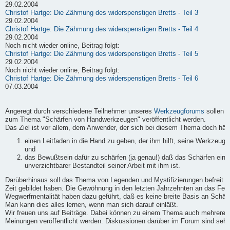
29.02.2004
Christof Hartge: Die Zähmung des widerspenstigen Bretts - Teil 3
29.02.2004
Christof Hartge: Die Zähmung des widerspenstigen Bretts - Teil 4
29.02.2004
Noch nicht wieder online, Beitrag folgt:
Christof Hartge: Die Zähmung des widerspenstigen Bretts - Teil 5
29.02.2004
Noch nicht wieder online, Beitrag folgt:
Christof Hartge: Die Zähmung des widerspenstigen Bretts - Teil 6
07.03.2004
Angeregt durch verschiedene Teilnehmer unseres
Werkzeugforums
sollen h
zum Thema "Schärfen von Handwerkzeugen" veröffentlicht werden.
Das Ziel ist vor allem, dem Anwender, der sich bei diesem Thema doch häufi
einen Leitfaden in die Hand zu geben, der ihm hilft, seine Werkzeuge
und
das Bewußtsein dafür zu schärfen (ja genau!) daß das Schärfen ein
unverzichtbarer Bestandteil seiner Arbeit mit ihm ist.
Darüberhinaus soll das Thema von Legenden und Mystifizierungen befreit we
Zeit gebildet haben. Die Gewöhnung in den letzten Jahrzehnten an das Fert
Wegwerfmentalität haben dazu geführt, daß es keine breite Basis an Schärf-
Man kann dies alles lernen, wenn man sich darauf einläßt.
Wir freuen uns auf Beiträge. Dabei können zu einem Thema auch mehrere B
Meinungen veröffentlicht werden. Diskussionen darüber im Forum sind sehr