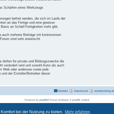
das Schärfen eines Werkzeugs
ungen befreit werden, die sich im Laufe der
nten an das Fertige und eine gewisse
 Basis an Schärf-Fertigkeiten mehr gibt.
a auch mehrere Beiträge mit kontroversen
 Forum sind sehr erwünscht.
ie dürfen für private und Bildungszwecke die
cht verändert wird und sowohl Autor als auch
im Web oder anderswo sowie jede
nd der Ersteller/Betreiber dieser
Kontakt
Impressum
woodworking.de 
Powered by
phpBB
® Forum Software © phpBB Limited
Deutsche Übersetzung durch
phpBB.de
Datenschutz
|
Nutzungsbedingungen
Komfort bei der Nutzung zu bieten.
Mehr erfahren