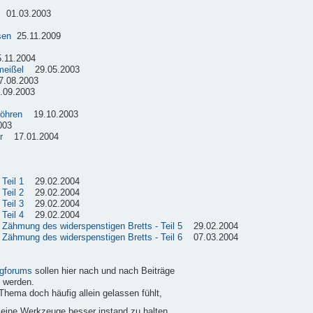
01.03.2003
sen
25.11.2009
11.2004
meißel
29.05.2003
08.2003
09.2003
röhren
19.10.2003
003
r
17.01.2004
Teil 1
29.02.2004
Teil 2
29.02.2004
Teil 3
29.02.2004
Teil 4
29.02.2004
e Zähmung des widerspenstigen Bretts - Teil 5
29.02.2004
e Zähmung des widerspenstigen Bretts - Teil 6
07.03.2004
gforums
sollen hier nach und nach Beiträge
 werden.
Thema doch häufig allein gelassen fühlt,
 seine Werkzeuge besser instand zu halten