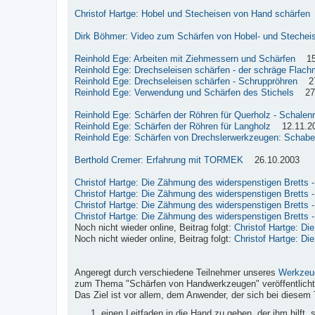
Christof Hartge: Hobel und Stecheisen von Hand schärfen
Dirk Böhmer: Video zum Schärfen von Hobel- und Stechei
Reinhold Ege: Arbeiten mit Ziehmessern und Schärfen
15.
Reinhold Ege: Drechseleisen schärfen - der schräge Flach
Reinhold Ege: Drechseleisen schärfen - Schruppröhren
27.
Reinhold Ege: Verwendung und Schärfen des Stichels
27.
Reinhold Ege: Schärfen der Röhren für Querholz - Schalen
Reinhold Ege: Schärfen der Röhren für Langholz
12.11.2
Reinhold Ege: Schärfen von Drechslerwerkzeugen: Schabe
Berthold Cremer: Erfahrung mit TORMEK
26.10.2003
Christof Hartge: Die Zähmung des widerspenstigen Bretts - 
Christof Hartge: Die Zähmung des widerspenstigen Bretts - 
Christof Hartge: Die Zähmung des widerspenstigen Bretts - 
Christof Hartge: Die Zähmung des widerspenstigen Bretts - 
Noch nicht wieder online, Beitrag folgt:
Christof Hartge: Di
Noch nicht wieder online, Beitrag folgt:
Christof Hartge: Di
Angeregt durch verschiedene Teilnehmer unseres
Werkzeu
zum Thema "Schärfen von Handwerkzeugen" veröffentlicht
Das Ziel ist vor allem, dem Anwender, der sich bei diesem 
einen Leitfaden in die Hand zu geben, der ihm hilft,