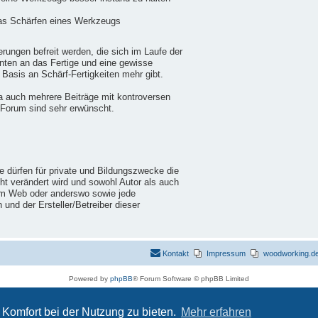
das Schärfen eines Werkzeugs
ungen befreit werden, die sich im Laufe der
nten an das Fertige und eine gewisse
 Basis an Schärf-Fertigkeiten mehr gibt.
a auch mehrere Beiträge mit kontroversen
 Forum sind sehr erwünscht.
ie dürfen für private und Bildungszwecke die
cht verändert wird und sowohl Autor als auch
im Web oder anderswo sowie jede
nd der Ersteller/Betreiber dieser
Kontakt
Impressum
woodworking.de 
Powered by
phpBB
® Forum Software © phpBB Limited
Deutsche Übersetzung durch
phpBB.de
Datenschutz
|
Nutzungsbedingungen
Komfort bei der Nutzung zu bieten.
Mehr erfahren