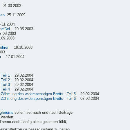
01.03.2003
sen
25.11.2009
11.2004
meißel
29.05.2003
08.2003
09.2003
röhren
19.10.2003
003
r
17.01.2004
Teil 1
29.02.2004
Teil 2
29.02.2004
Teil 3
29.02.2004
Teil 4
29.02.2004
e Zähmung des widerspenstigen Bretts - Teil 5
29.02.2004
e Zähmung des widerspenstigen Bretts - Teil 6
07.03.2004
gforums
sollen hier nach und nach Beiträge
 werden.
Thema doch häufig allein gelassen fühlt,
 seine Werkzeuge besser instand zu halten