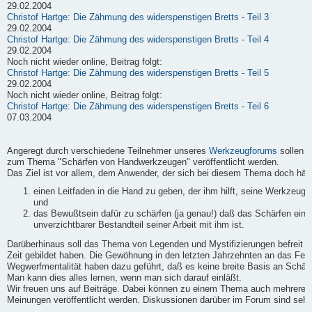
29.02.2004
Christof Hartge: Die Zähmung des widerspenstigen Bretts - Teil 3
29.02.2004
Christof Hartge: Die Zähmung des widerspenstigen Bretts - Teil 4
29.02.2004
Noch nicht wieder online, Beitrag folgt:
Christof Hartge: Die Zähmung des widerspenstigen Bretts - Teil 5
29.02.2004
Noch nicht wieder online, Beitrag folgt:
Christof Hartge: Die Zähmung des widerspenstigen Bretts - Teil 6
07.03.2004
Angeregt durch verschiedene Teilnehmer unseres
Werkzeugforums
sollen h
zum Thema "Schärfen von Handwerkzeugen" veröffentlicht werden.
Das Ziel ist vor allem, dem Anwender, der sich bei diesem Thema doch häufi
einen Leitfaden in die Hand zu geben, der ihm hilft, seine Werkzeuge
und
das Bewußtsein dafür zu schärfen (ja genau!) daß das Schärfen ein
unverzichtbarer Bestandteil seiner Arbeit mit ihm ist.
Darüberhinaus soll das Thema von Legenden und Mystifizierungen befreit we
Zeit gebildet haben. Die Gewöhnung in den letzten Jahrzehnten an das Fert
Wegwerfmentalität haben dazu geführt, daß es keine breite Basis an Schärf-
Man kann dies alles lernen, wenn man sich darauf einläßt.
Wir freuen uns auf Beiträge. Dabei können zu einem Thema auch mehrere B
Meinungen veröffentlicht werden. Diskussionen darüber im Forum sind sehr