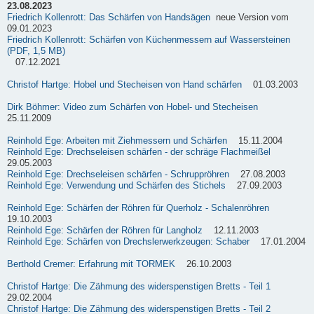
23.08.2023
Friedrich Kollenrott: Das Schärfen von Handsägen
neue Version vom
09.01.2023
Friedrich Kollenrott: Schärfen von Küchenmessern auf Wassersteinen
(PDF, 1,5 MB)
07.12.2021
Christof Hartge: Hobel und Stecheisen von Hand schärfen
01.03.2003
Dirk Böhmer: Video zum Schärfen von Hobel- und Stecheisen
25.11.2009
Reinhold Ege: Arbeiten mit Ziehmessern und Schärfen
15.11.2004
Reinhold Ege: Drechseleisen schärfen - der schräge Flachmeißel
29.05.2003
Reinhold Ege: Drechseleisen schärfen - Schruppröhren
27.08.2003
Reinhold Ege: Verwendung und Schärfen des Stichels
27.09.2003
Reinhold Ege: Schärfen der Röhren für Querholz - Schalenröhren
19.10.2003
Reinhold Ege: Schärfen der Röhren für Langholz
12.11.2003
Reinhold Ege: Schärfen von Drechslerwerkzeugen: Schaber
17.01.2004
Berthold Cremer: Erfahrung mit TORMEK
26.10.2003
Christof Hartge: Die Zähmung des widerspenstigen Bretts - Teil 1
29.02.2004
Christof Hartge: Die Zähmung des widerspenstigen Bretts - Teil 2