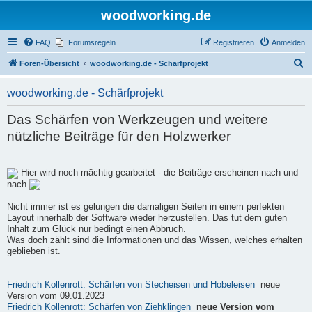
woodworking.de
FAQ
Forumsregeln
Registrieren
Anmelden
S
Foren-Übersicht
woodworking.de - Schärfprojekt
u
woodworking.de - Schärfprojekt
c
h
Das Schärfen von Werkzeugen und weitere
e
nützliche Beiträge für den Holzwerker
Hier wird noch mächtig gearbeitet - die Beiträge erscheinen nach und
nach
Nicht immer ist es gelungen die damaligen Seiten in einem perfekten
Layout innerhalb der Software wieder herzustellen. Das tut dem guten
Inhalt zum Glück nur bedingt einen Abbruch.
Was doch zählt sind die Informationen und das Wissen, welches erhalten
geblieben ist.
Friedrich Kollenrott: Schärfen von Stecheisen und Hobeleisen
neue
Version vom 09.01.2023
Friedrich Kollenrott: Schärfen von Ziehklingen
neue Version vom