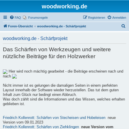
woodworking.de
FAQ
Forumsregeln
Registrieren
Anmelden
S
Foren-Übersicht
woodworking.de - Schärfprojekt
u
woodworking.de - Schärfprojekt
c
h
Das Schärfen von Werkzeugen und weitere
e
nützliche Beiträge für den Holzwerker
Hier wird noch mächtig gearbeitet - die Beiträge erscheinen nach und
nach
Nicht immer ist es gelungen die damaligen Seiten in einem perfekten
Layout innerhalb der Software wieder herzustellen. Das tut dem guten
Inhalt zum Glück nur bedingt einen Abbruch.
Was doch zählt sind die Informationen und das Wissen, welches erhalten
geblieben ist.
Friedrich Kollenrott: Schärfen von Stecheisen und Hobeleisen
neue
Version vom 09.01.2023
Friedrich Kollenrott: Schärfen von Ziehklingen
neue Version vom