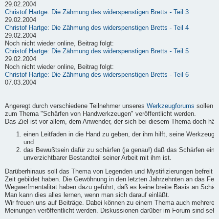
29.02.2004
Christof Hartge: Die Zähmung des widerspenstigen Bretts - Teil 3
29.02.2004
Christof Hartge: Die Zähmung des widerspenstigen Bretts - Teil 4
29.02.2004
Noch nicht wieder online, Beitrag folgt:
Christof Hartge: Die Zähmung des widerspenstigen Bretts - Teil 5
29.02.2004
Noch nicht wieder online, Beitrag folgt:
Christof Hartge: Die Zähmung des widerspenstigen Bretts - Teil 6
07.03.2004
Angeregt durch verschiedene Teilnehmer unseres
Werkzeugforums
sollen h
zum Thema "Schärfen von Handwerkzeugen" veröffentlicht werden.
Das Ziel ist vor allem, dem Anwender, der sich bei diesem Thema doch häufi
einen Leitfaden in die Hand zu geben, der ihm hilft, seine Werkzeuge
und
das Bewußtsein dafür zu schärfen (ja genau!) daß das Schärfen ein
unverzichtbarer Bestandteil seiner Arbeit mit ihm ist.
Darüberhinaus soll das Thema von Legenden und Mystifizierungen befreit we
Zeit gebildet haben. Die Gewöhnung in den letzten Jahrzehnten an das Fert
Wegwerfmentalität haben dazu geführt, daß es keine breite Basis an Schärf-
Man kann dies alles lernen, wenn man sich darauf einläßt.
Wir freuen uns auf Beiträge. Dabei können zu einem Thema auch mehrere B
Meinungen veröffentlicht werden. Diskussionen darüber im Forum sind sehr