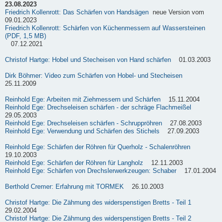
23.08.2023
Friedrich Kollenrott: Das Schärfen von Handsägen
neue Version vom
09.01.2023
Friedrich Kollenrott: Schärfen von Küchenmessern auf Wassersteinen
(PDF, 1,5 MB)
07.12.2021
Christof Hartge: Hobel und Stecheisen von Hand schärfen
01.03.2003
Dirk Böhmer: Video zum Schärfen von Hobel- und Stecheisen
25.11.2009
Reinhold Ege: Arbeiten mit Ziehmessern und Schärfen
15.11.2004
Reinhold Ege: Drechseleisen schärfen - der schräge Flachmeißel
29.05.2003
Reinhold Ege: Drechseleisen schärfen - Schruppröhren
27.08.2003
Reinhold Ege: Verwendung und Schärfen des Stichels
27.09.2003
Reinhold Ege: Schärfen der Röhren für Querholz - Schalenröhren
19.10.2003
Reinhold Ege: Schärfen der Röhren für Langholz
12.11.2003
Reinhold Ege: Schärfen von Drechslerwerkzeugen: Schaber
17.01.2004
Berthold Cremer: Erfahrung mit TORMEK
26.10.2003
Christof Hartge: Die Zähmung des widerspenstigen Bretts - Teil 1
29.02.2004
Christof Hartge: Die Zähmung des widerspenstigen Bretts - Teil 2