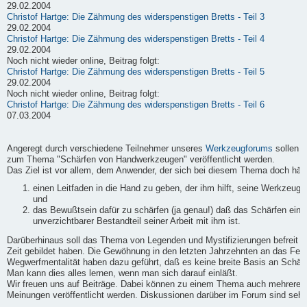
29.02.2004
Christof Hartge: Die Zähmung des widerspenstigen Bretts - Teil 3
29.02.2004
Christof Hartge: Die Zähmung des widerspenstigen Bretts - Teil 4
29.02.2004
Noch nicht wieder online, Beitrag folgt:
Christof Hartge: Die Zähmung des widerspenstigen Bretts - Teil 5
29.02.2004
Noch nicht wieder online, Beitrag folgt:
Christof Hartge: Die Zähmung des widerspenstigen Bretts - Teil 6
07.03.2004
Angeregt durch verschiedene Teilnehmer unseres
Werkzeugforums
sollen h
zum Thema "Schärfen von Handwerkzeugen" veröffentlicht werden.
Das Ziel ist vor allem, dem Anwender, der sich bei diesem Thema doch häufi
einen Leitfaden in die Hand zu geben, der ihm hilft, seine Werkzeuge
und
das Bewußtsein dafür zu schärfen (ja genau!) daß das Schärfen ein
unverzichtbarer Bestandteil seiner Arbeit mit ihm ist.
Darüberhinaus soll das Thema von Legenden und Mystifizierungen befreit we
Zeit gebildet haben. Die Gewöhnung in den letzten Jahrzehnten an das Fert
Wegwerfmentalität haben dazu geführt, daß es keine breite Basis an Schärf-
Man kann dies alles lernen, wenn man sich darauf einläßt.
Wir freuen uns auf Beiträge. Dabei können zu einem Thema auch mehrere B
Meinungen veröffentlicht werden. Diskussionen darüber im Forum sind sehr