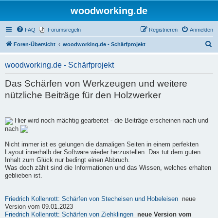
woodworking.de
FAQ
Forumsregeln
Registrieren
Anmelden
S
Foren-Übersicht
woodworking.de - Schärfprojekt
u
woodworking.de - Schärfprojekt
c
h
Das Schärfen von Werkzeugen und weitere
e
nützliche Beiträge für den Holzwerker
Hier wird noch mächtig gearbeitet - die Beiträge erscheinen nach und
nach
Nicht immer ist es gelungen die damaligen Seiten in einem perfekten
Layout innerhalb der Software wieder herzustellen. Das tut dem guten
Inhalt zum Glück nur bedingt einen Abbruch.
Was doch zählt sind die Informationen und das Wissen, welches erhalten
geblieben ist.
Friedrich Kollenrott: Schärfen von Stecheisen und Hobeleisen
neue
Version vom 09.01.2023
Friedrich Kollenrott: Schärfen von Ziehklingen
neue Version vom