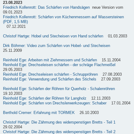
23.08.2023
Friedrich Kollenrott: Das Schärfen von Handsägen
neue Version vom
09.01.2023
Friedrich Kollenrott: Schärfen von Küchenmessern auf Wassersteinen
(PDF, 1,5 MB)
07.12.2021
Christof Hartge: Hobel und Stecheisen von Hand schärfen
01.03.2003
Dirk Böhmer: Video zum Schärfen von Hobel- und Stecheisen
25.11.2009
Reinhold Ege: Arbeiten mit Ziehmessern und Schärfen
15.11.2004
Reinhold Ege: Drechseleisen schärfen - der schräge Flachmeißel
29.05.2003
Reinhold Ege: Drechseleisen schärfen - Schruppröhren
27.08.2003
Reinhold Ege: Verwendung und Schärfen des Stichels
27.09.2003
Reinhold Ege: Schärfen der Röhren für Querholz - Schalenröhren
19.10.2003
Reinhold Ege: Schärfen der Röhren für Langholz
12.11.2003
Reinhold Ege: Schärfen von Drechslerwerkzeugen: Schaber
17.01.2004
Berthold Cremer: Erfahrung mit TORMEK
26.10.2003
Christof Hartge: Die Zähmung des widerspenstigen Bretts - Teil 1
29.02.2004
Christof Hartge: Die Zähmung des widerspenstigen Bretts - Teil 2