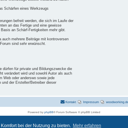
das Schärfen eines Werkzeugs
ungen befreit werden, die sich im Laufe der
nten an das Fertige und eine gewisse
 Basis an Schärf-Fertigkeiten mehr gibt.
a auch mehrere Beiträge mit kontroversen
 Forum sind sehr erwünscht.
ie dürfen für private und Bildungszwecke die
cht verändert wird und sowohl Autor als auch
im Web oder anderswo sowie jede
nd der Ersteller/Betreiber dieser
Kontakt
Impressum
woodworking.de 
Powered by
phpBB
® Forum Software © phpBB Limited
Deutsche Übersetzung durch
phpBB.de
Datenschutz
|
Nutzungsbedingungen
Komfort bei der Nutzung zu bieten.
Mehr erfahren