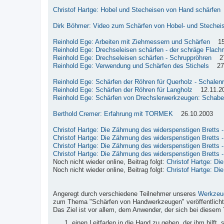
Christof Hartge: Hobel und Stecheisen von Hand schärfen
Dirk Böhmer: Video zum Schärfen von Hobel- und Stechei
Reinhold Ege: Arbeiten mit Ziehmessern und Schärfen
15.
Reinhold Ege: Drechseleisen schärfen - der schräge Flach
Reinhold Ege: Drechseleisen schärfen - Schruppröhren
27.
Reinhold Ege: Verwendung und Schärfen des Stichels
27.
Reinhold Ege: Schärfen der Röhren für Querholz - Schalen
Reinhold Ege: Schärfen der Röhren für Langholz
12.11.2
Reinhold Ege: Schärfen von Drechslerwerkzeugen: Schabe
Berthold Cremer: Erfahrung mit TORMEK
26.10.2003
Christof Hartge: Die Zähmung des widerspenstigen Bretts - 
Christof Hartge: Die Zähmung des widerspenstigen Bretts - 
Christof Hartge: Die Zähmung des widerspenstigen Bretts - 
Christof Hartge: Die Zähmung des widerspenstigen Bretts - 
Noch nicht wieder online, Beitrag folgt:
Christof Hartge: Di
Noch nicht wieder online, Beitrag folgt:
Christof Hartge: Di
Angeregt durch verschiedene Teilnehmer unseres
Werkzeu
zum Thema "Schärfen von Handwerkzeugen" veröffentlicht
Das Ziel ist vor allem, dem Anwender, der sich bei diesem 
einen Leitfaden in die Hand zu geben, der ihm hilft,