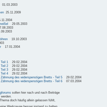
01.03.2003
sen
25.11.2009
11.2004
meißel
29.05.2003
08.2003
09.2003
röhren
19.10.2003
003
r
17.01.2004
Teil 1
29.02.2004
Teil 2
29.02.2004
Teil 3
29.02.2004
Teil 4
29.02.2004
e Zähmung des widerspenstigen Bretts - Teil 5
29.02.2004
e Zähmung des widerspenstigen Bretts - Teil 6
07.03.2004
gforums
sollen hier nach und nach Beiträge
 werden.
Thema doch häufig allein gelassen fühlt,
 seine Werkzeuge besser instand zu halten