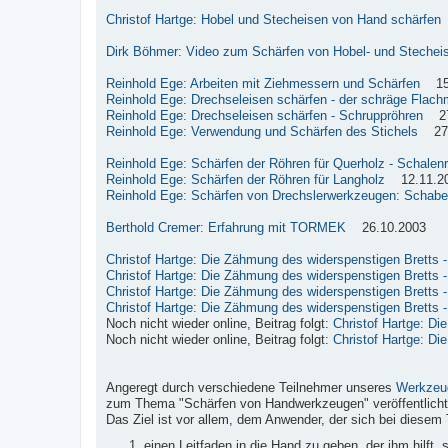
Christof Hartge: Hobel und Stecheisen von Hand schärfen
Dirk Böhmer: Video zum Schärfen von Hobel- und Stechei
Reinhold Ege: Arbeiten mit Ziehmessern und Schärfen
15.
Reinhold Ege: Drechseleisen schärfen - der schräge Flach
Reinhold Ege: Drechseleisen schärfen - Schruppröhren
27.
Reinhold Ege: Verwendung und Schärfen des Stichels
27.
Reinhold Ege: Schärfen der Röhren für Querholz - Schalen
Reinhold Ege: Schärfen der Röhren für Langholz
12.11.2
Reinhold Ege: Schärfen von Drechslerwerkzeugen: Schabe
Berthold Cremer: Erfahrung mit TORMEK
26.10.2003
Christof Hartge: Die Zähmung des widerspenstigen Bretts - 
Christof Hartge: Die Zähmung des widerspenstigen Bretts - 
Christof Hartge: Die Zähmung des widerspenstigen Bretts - 
Christof Hartge: Die Zähmung des widerspenstigen Bretts - 
Noch nicht wieder online, Beitrag folgt:
Christof Hartge: Di
Noch nicht wieder online, Beitrag folgt:
Christof Hartge: Di
Angeregt durch verschiedene Teilnehmer unseres
Werkzeu
zum Thema "Schärfen von Handwerkzeugen" veröffentlicht
Das Ziel ist vor allem, dem Anwender, der sich bei diesem 
einen Leitfaden in die Hand zu geben, der ihm hilft,