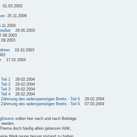
01.03.2003
sen
25.11.2009
11.2004
meißel
29.05.2003
08.2003
09.2003
röhren
19.10.2003
003
r
17.01.2004
Teil 1
29.02.2004
Teil 2
29.02.2004
Teil 3
29.02.2004
Teil 4
29.02.2004
e Zähmung des widerspenstigen Bretts - Teil 5
29.02.2004
e Zähmung des widerspenstigen Bretts - Teil 6
07.03.2004
gforums
sollen hier nach und nach Beiträge
 werden.
Thema doch häufig allein gelassen fühlt,
 seine Werkzeuge besser instand zu halten