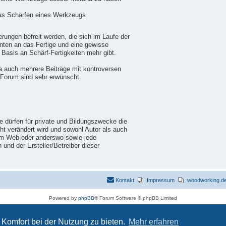
das Schärfen eines Werkzeugs
ungen befreit werden, die sich im Laufe der
nten an das Fertige und eine gewisse
 Basis an Schärf-Fertigkeiten mehr gibt.
a auch mehrere Beiträge mit kontroversen
 Forum sind sehr erwünscht.
ie dürfen für private und Bildungszwecke die
cht verändert wird und sowohl Autor als auch
im Web oder anderswo sowie jede
nd der Ersteller/Betreiber dieser
Kontakt
Impressum
woodworking.de 
Powered by
phpBB
® Forum Software © phpBB Limited
Deutsche Übersetzung durch
phpBB.de
Datenschutz
|
Nutzungsbedingungen
Komfort bei der Nutzung zu bieten.
Mehr erfahren