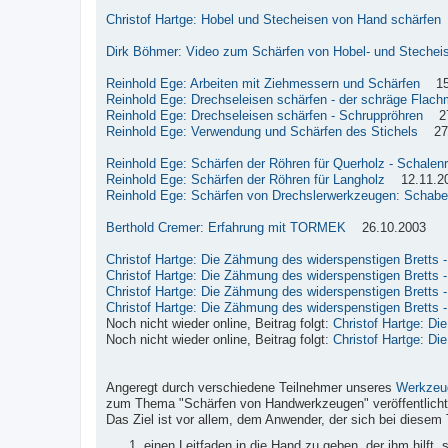
Christof Hartge: Hobel und Stecheisen von Hand schärfen
Dirk Böhmer: Video zum Schärfen von Hobel- und Stechei
Reinhold Ege: Arbeiten mit Ziehmessern und Schärfen
15.
Reinhold Ege: Drechseleisen schärfen - der schräge Flach
Reinhold Ege: Drechseleisen schärfen - Schruppröhren
27.
Reinhold Ege: Verwendung und Schärfen des Stichels
27.
Reinhold Ege: Schärfen der Röhren für Querholz - Schalen
Reinhold Ege: Schärfen der Röhren für Langholz
12.11.2
Reinhold Ege: Schärfen von Drechslerwerkzeugen: Schabe
Berthold Cremer: Erfahrung mit TORMEK
26.10.2003
Christof Hartge: Die Zähmung des widerspenstigen Bretts - 
Christof Hartge: Die Zähmung des widerspenstigen Bretts - 
Christof Hartge: Die Zähmung des widerspenstigen Bretts - 
Christof Hartge: Die Zähmung des widerspenstigen Bretts - 
Noch nicht wieder online, Beitrag folgt:
Christof Hartge: Di
Noch nicht wieder online, Beitrag folgt:
Christof Hartge: Di
Angeregt durch verschiedene Teilnehmer unseres
Werkzeu
zum Thema "Schärfen von Handwerkzeugen" veröffentlicht
Das Ziel ist vor allem, dem Anwender, der sich bei diesem 
einen Leitfaden in die Hand zu geben, der ihm hilft,