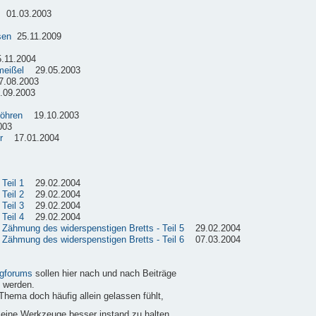
01.03.2003
sen
25.11.2009
11.2004
meißel
29.05.2003
08.2003
09.2003
röhren
19.10.2003
003
r
17.01.2004
Teil 1
29.02.2004
Teil 2
29.02.2004
Teil 3
29.02.2004
Teil 4
29.02.2004
e Zähmung des widerspenstigen Bretts - Teil 5
29.02.2004
e Zähmung des widerspenstigen Bretts - Teil 6
07.03.2004
gforums
sollen hier nach und nach Beiträge
 werden.
Thema doch häufig allein gelassen fühlt,
 seine Werkzeuge besser instand zu halten