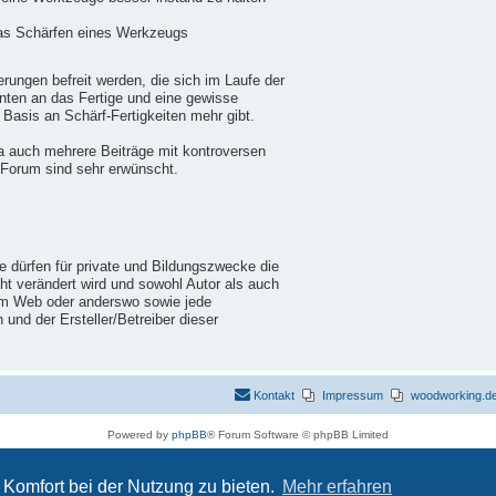
das Schärfen eines Werkzeugs
ungen befreit werden, die sich im Laufe der
nten an das Fertige und eine gewisse
 Basis an Schärf-Fertigkeiten mehr gibt.
a auch mehrere Beiträge mit kontroversen
 Forum sind sehr erwünscht.
ie dürfen für private und Bildungszwecke die
cht verändert wird und sowohl Autor als auch
im Web oder anderswo sowie jede
nd der Ersteller/Betreiber dieser
Kontakt
Impressum
woodworking.de 
Powered by
phpBB
® Forum Software © phpBB Limited
Deutsche Übersetzung durch
phpBB.de
Datenschutz
|
Nutzungsbedingungen
Komfort bei der Nutzung zu bieten.
Mehr erfahren